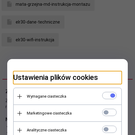
mata-grzejna-md-instrukcja-montazu
elr30-dane-techniczne
elr30-wifi-instrukcja
OPIS PRODUKTU
Ustawienia plików cookies
2
Zestaw MD Pack 160 Wi-Fi 80 W 0,5 m
Wymagane ciasteczka
Zestaw składa się z maty grzejnej ELEKTRA MD 160 oraz
regulatora temperatury ELR 30 Wi-Fi.
Marketingowe ciasteczka
Mata grzejna ELEKTRA MD 160
:
moc całkowita maty grzejnej 80 W
Analityczne ciasteczka
wymiary maty grzejnej 0,5 x 1 m