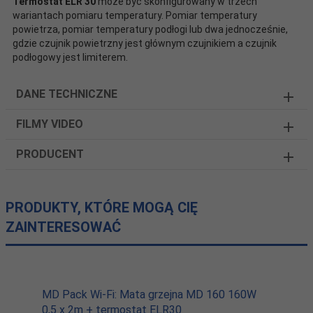
Termostat ELR 30
może być skonfigurowany w trzech
wariantach pomiaru temperatury. Pomiar temperatury
powietrza, pomiar temperatury podłogi lub dwa jednocześnie,
gdzie czujnik powietrzny jest głównym czujnikiem a czujnik
podłogowy jest limiterem.
DANE TECHNICZNE
FILMY VIDEO
PRODUCENT
PRODUKTY, KTÓRE MOGĄ CIĘ
ZAINTERESOWAĆ
MD Pack Wi-Fi: Mata grzejna MD 160 160W
0,5 x 2m + termostat ELR30