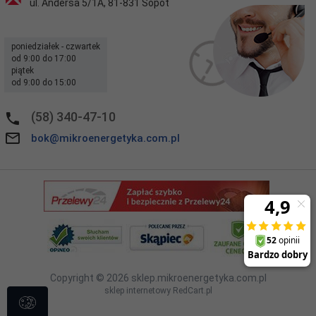
ul. Andersa 5/1A
,
81-831
Sopot
poniedziałek - czwartek
od 9:00 do 17:00
piątek
od 9:00 do 15:00
(58) 340-47-10
bok@mikroenergetyka.com.pl
Copyright © 2026
sklep.mikroenergetyka.com.pl
sklep internetowy
RedCart.pl