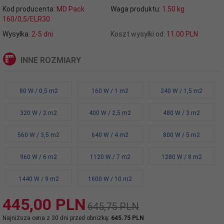
Kod producenta:
MD Pack
Waga produktu:
1.50
kg
160/0,5/ELR30
Wysyłka:
2-5 dni
Koszt wysyłki od:
11.00 PLN
INNE ROZMIARY
80 W / 0,5 m2
160 W / 1 m2
240 W / 1,5 m2
320 W / 2 m2
400 W / 2,5 m2
480 W / 3 m2
560 W / 3,5 m2
640 W / 4 m2
800 W / 5 m2
960 W / 6 m2
1120 W / 7 m2
1280 W / 8 m2
1440 W / 9 m2
1600 W / 10 m2
445,
00
PLN
645,75 PLN
Najniższa cena z 30 dni przed obniżką:
645.75 PLN