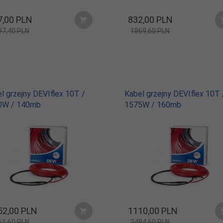
,
00
PLN
832,
00
PLN
97,40 PLN
1869,60 PLN
l grzejny DEVIflex 10T /
Kabel grzejny DEVIflex 10T 
0W / 140mb
1575W / 160mb
52,
00
PLN
1110,
00
PLN
61,60 PLN
2484,60 PLN