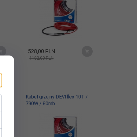
528,
00
PLN
1182,03 PLN
/
Kabel grzejny DEVIflex 10T /
790W / 80mb