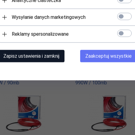
Analityczne ciasteczka
Wysyłanie danych marketingowych
,
00
PLN
636,
00
PLN
Reklamy spersonalizowane
89,90 PLN
1426,80 PLN
Zapisz ustawienia i zamknij
Zaakceptuj wszystkie
l grzejny DEVIflex 10T /
Kabel grzejny DEVIflex 10T 
W / 90mb
990W / 100mb