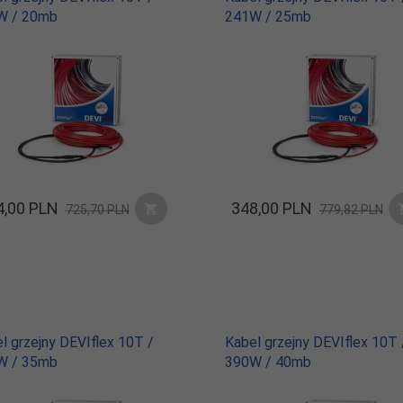
W / 20mb
241W / 25mb
,
00
PLN
348,
00
PLN
725,70 PLN
779,82 PLN
l grzejny DEVIflex 10T /
Kabel grzejny DEVIflex 10T 
W / 35mb
390W / 40mb