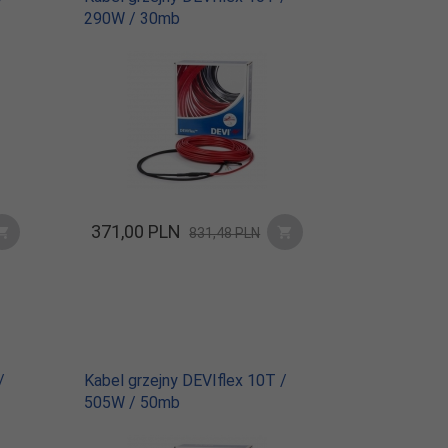
290W / 30mb
371,
00
PLN
831,48 PLN
/
Kabel grzejny DEVIflex 10T /
505W / 50mb