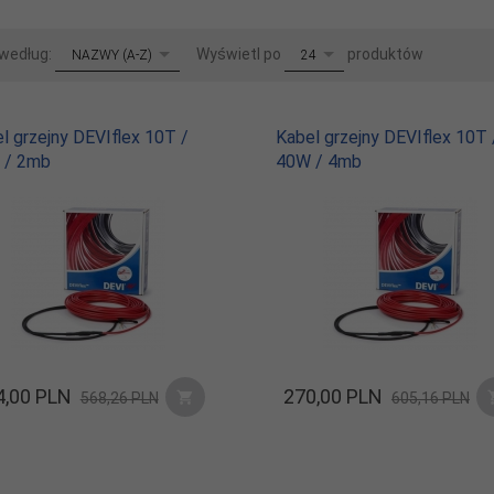
sort
pop
 według:
Wyświetl po
produktów
NAZWY (A-Z)
24
l grzejny DEVIflex 10T /
Kabel grzejny DEVIflex 10T 
 / 2mb
40W / 4mb
,
00
PLN
270,
00
PLN
568,26 PLN
605,16 PLN