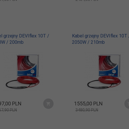
l grzejny DEVIflex 10T /
Kabel grzejny DEVIflex 10T 
0W / 200mb
2050W / 210mb
97,
00
PLN
1555,
00
PLN
57,90 PLN
3480,90 PLN