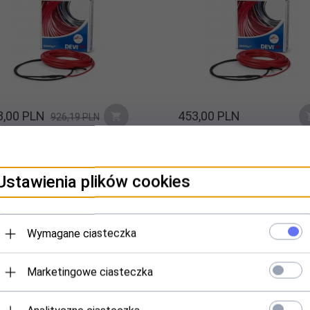
,
00
PLN
453,
00
PLN
926,19 PLN
1013,52 PLN
Ustawienia plików cookies
l grzejny DEVIflex 10T /
Kabel grzejny DEVIflex 10T 
Wymagane ciasteczka
W / 60mb
695W / 70mb
Marketingowe ciasteczka