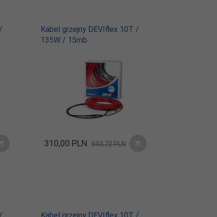
/
Kabel grzejny DEVIflex 10T /
135W / 15mb
310,
00
PLN
693,72 PLN
/
Kabel grzejny DEVIflex 10T /