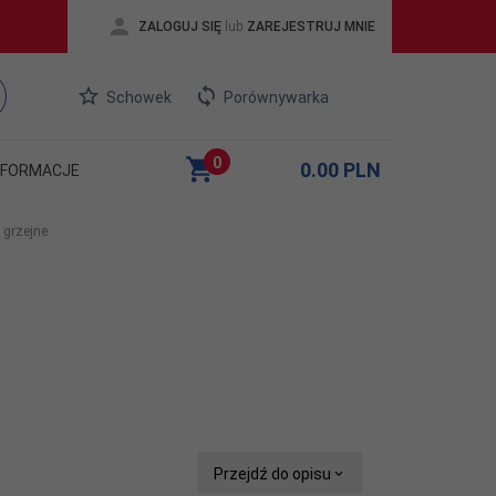
ZALOGUJ SIĘ
lub
ZAREJESTRUJ MNIE
Schowek
Porównywarka
0
0.00
PLN
NFORMACJE
 grzejne
Przejdź do opisu