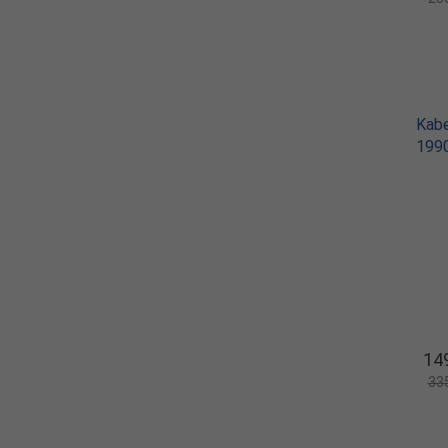
Kabe
199
14
33