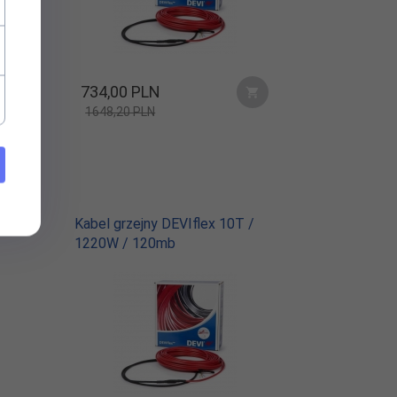
734,
00
PLN
1648,20 PLN
/
Kabel grzejny DEVIflex 10T /
1220W / 120mb