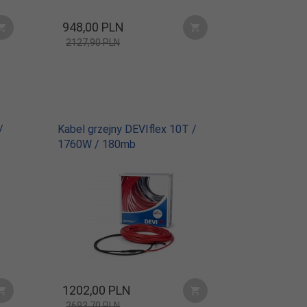
948,
00
PLN
2127,90 PLN
/
Kabel grzejny DEVIflex 10T /
1760W / 180mb
1202,
00
PLN
2693,70 PLN