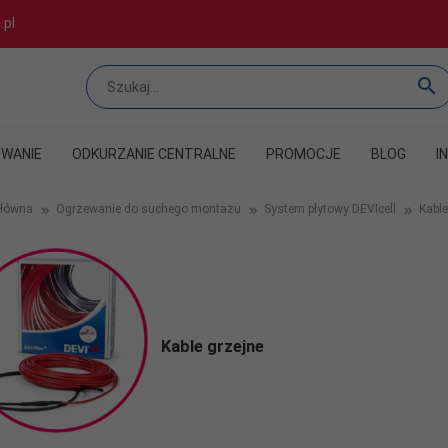
.pl
WANIE
ODKURZANIE CENTRALNE
PROMOCJE
BLOG
I
główna
Ogrzewanie do suchego montażu
System płytowy DEVIcell
Kable
Kable grzejne