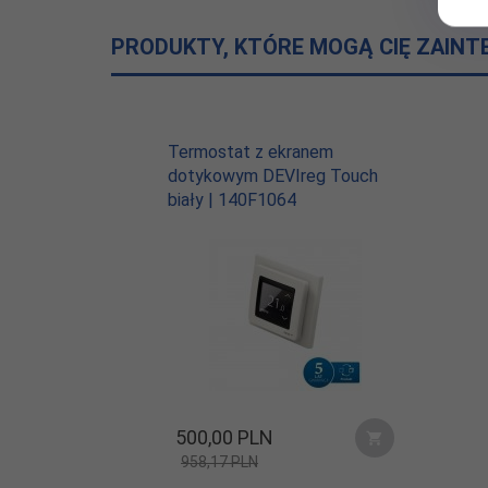
Ekran:
100% pokrycia powierzchni, 
PRODUKTY, KTÓRE MOGĄ CIĘ ZAIN
Maks. temp.
65°C
otoczenia:
Min. temp.
-5°C
Termostat z ekranem
instalacji:
dotykowym DEVIreg Touch
Min. promień
biały | 140F1064
50 mm
gięcia:
Wytrzymałość
na
1500 N
odkształcenia:
Wytrzymałość
na
500 N
rozciąganie:
500,
00
PLN
Stopień
IPx7
958,17 PLN
ochrony: