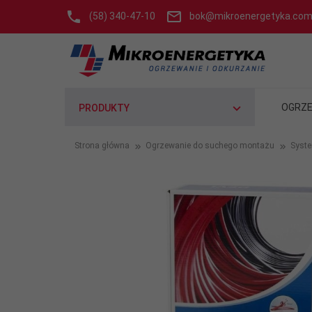
(58) 340-47-10
bok@mikroenergetyka.com
OGRZE
PRODUKTY
Strona główna
Ogrzewanie do suchego montażu
Syste