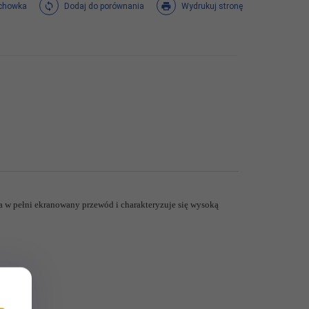
chowka
Dodaj do porównania
Wydrukuj stronę
 w pełni ekranowany przewód i charakteryzuje się wysoką