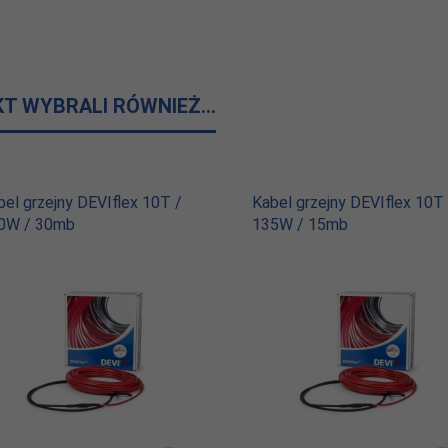
KT WYBRALI RÓWNIEŻ...
bel grzejny DEVIflex 10T /
Kabel grzejny DEVIflex 10T 
0W / 30mb
135W / 15mb