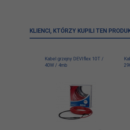
Certyfikat:
CE, SEMKO
KLIENCI, KTÓRZY KUPILI TEN PRODU
Kabel grzejny DEVIflex 10T /
Ka
40W / 4mb
29