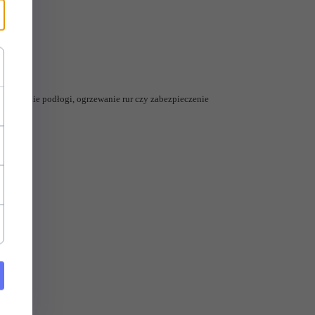
dgrzewanie podłogi, ogrzewanie rur czy zabezpieczenie