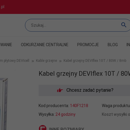
.pl
WANIE
ODKURZANIE CENTRALNE
PROMOCJE
BLOG
I
m płytowy DEVIcell
Kable grzejne
Kabel grzejny DEVIflex 10T / 80W / 8mb
Kabel grzejny DEVIflex 10T / 8
Chcesz zadać pytanie?
Kod producenta:
140F1218
Waga produktu
Wysyłka:
24 godziny
Koszt wysyłki 
INNE ROZMIARY