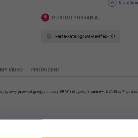
Dodaj do s
PLIKI DO POBRANIA
karta-katalogowa-deviflex-10t
LMY VIDEO
PRODUCENT
 dwużyłowy przewód grzejny o mocy
80
W
i długości
8
metrów
. DEVIflex™ posiada
powiązane dane producenta produktu.
m