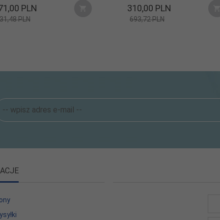
71,
00
PLN
310,
00
PLN
31,48 PLN
693,72 PLN
ACJE
ony
ysyłki