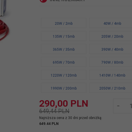
20W / 2mb
40W / 4mb
135W / 15mb
205W / 20mb
365W / 35mb
390W / 40mb
695W / 70mb
790W / 80mb
1220W / 120mb
1410W / 140mb
1990W / 200mb
2050W / 210mb
290,
00
PLN
649,44 PLN
Najniższa cena z 30 dni przed obniżką:
649.44 PLN