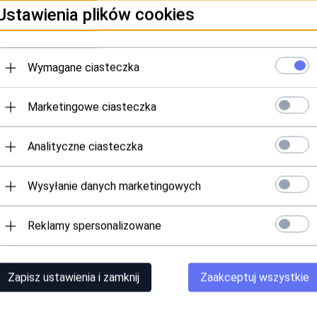
Ustawienia plików cookies
cy zgodność produktu z wymaganymi przepisami.
Wymagane ciasteczka
h wewnętrznych, takich jak ogrzewanie podłogowe (cienkie wylewki betonowe), po
Marketingowe ciasteczka
Analityczne ciasteczka
Wysyłanie danych marketingowych
Reklamy spersonalizowane
ty™
Zapisz ustawienia i zamknij
Zaakceptuj wszystkie