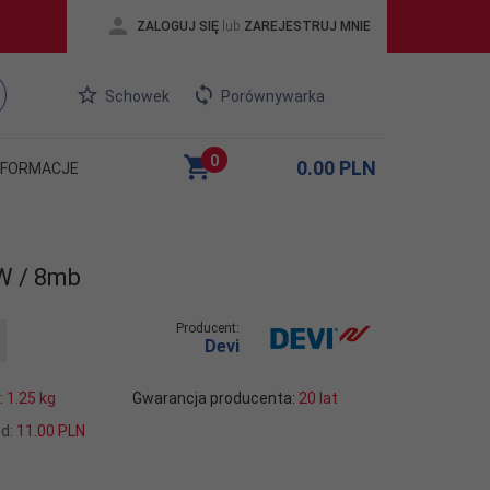
ZALOGUJ SIĘ
lub
ZAREJESTRUJ MNIE
Schowek
Porównywarka
0
0.00
PLN
NFORMACJE
0W / 8mb
Producent:
Devi
:
1.25
kg
Gwarancja producenta:
20 lat
od:
11.00 PLN