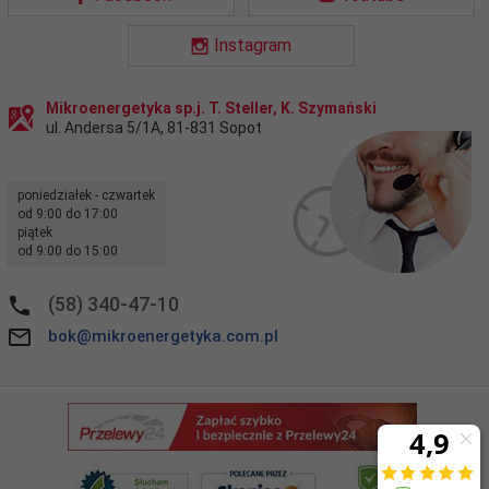
Instagram
Mikroenergetyka sp.j. T. Steller, K. Szymański
ul. Andersa 5/1A
,
81-831
Sopot
poniedziałek - czwartek
od 9:00 do 17:00
piątek
od 9:00 do 15:00
(58) 340-47-10
bok@mikroenergetyka.com.pl