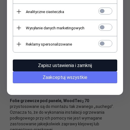
Analityczne ciasteczka
Folie grzewcze pod panele laminowane
Folie grzewcze Woodtec
70 firmy ELEKTRA
są
Wysyłanie danych marketingowych
2
elementami zasilanymi jednostronnie, charakteryzującymi
2
się mocą jednostkową 70 W na m
. Przeznaczone są do
Reklamy spersonalizowane
zastosowań wewnętrznych jako ogrzewanie typu
bezpośredniego.
Folie grzewcze pod panele
złożone są z
cienkiego kabla grzejnego przymocowanego do siatki
wykonanej z włókna szklanego, pokrytego warstwą folii
Zapisz ustawienia i zamknij
aluminiowej i zakończone po jednej ze stron przewodem
zasilającym tak zwanym "zimnym" o długości 4 m, po
Zaakceptuj wszystkie
drugiej zaś mufą. Folia aluminiowa spełnia funkcję ekranu
ochronnego. Każda folia grzejna ma stałą szerokość
wynoszącą 50 cm i grubość około 2,8 mm.
Folie grzewcze pod panele, WoodTec
70
2
przystosowane są do montażu tak zwanego „suchego”.
Oznacza to, że do wykonania instalacji ogrzewania
podłogowego przy ich pomocy nie jest wymagane
zastosowanie jakiejkolwiek zaprawy klejowej lub
cementowo-piaskowej.