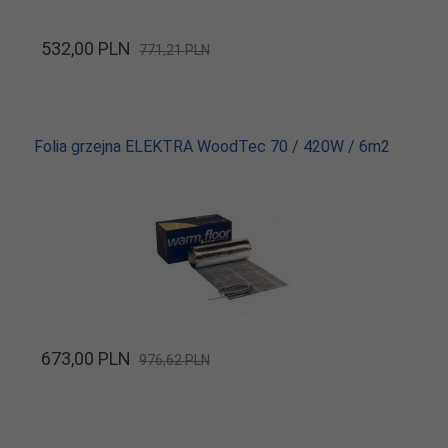
532,
00
PLN
771,21 PLN
Folia grzejna ELEKTRA WoodTec 70 / 420W / 6m2
673,
00
PLN
976,62 PLN