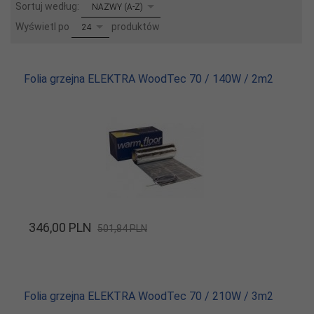
sort
Sortuj według:
NAZWY (A-Z)
pop
Wyświetl po
produktów
24
Folia grzejna ELEKTRA WoodTec 70 / 140W / 2m2
346,
00
PLN
501,84 PLN
Folia grzejna ELEKTRA WoodTec 70 / 210W / 3m2