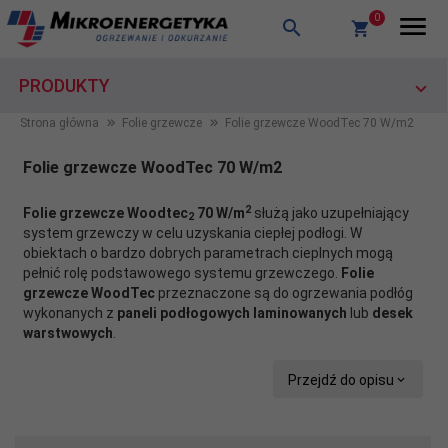
0
PRODUKTY
Strona główna
Folie grzewcze
Folie grzewcze WoodTec 70 W/m2
Folie grzewcze WoodTec 70 W/m2
2
Folie grzewcze Woodtec
70 W/m
służą jako uzupełniający
2
system grzewczy w celu uzyskania ciepłej podłogi. W
obiektach o bardzo dobrych parametrach cieplnych mogą
pełnić rolę podstawowego systemu grzewczego.
Folie
grzewcze WoodTec
przeznaczone są do ogrzewania podłóg
wykonanych z
paneli podłogowych laminowanych
lub
desek
warstwowych
.
Przejdź do opisu