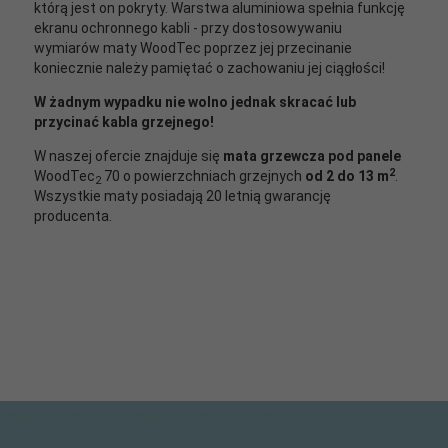
którą jest on pokryty. Warstwa aluminiowa spełnia funkcję
ekranu ochronnego kabli - przy dostosowywaniu
wymiarów maty WoodTec poprzez jej przecinanie
koniecznie należy pamiętać o zachowaniu jej ciągłości!
W żadnym wypadku nie wolno jednak skracać lub
przycinać kabla grzejnego!
W naszej ofercie znajduje się
mata grzewcza pod panele
2
WoodTec
70 o powierzchniach grzejnych
od 2 do 13 m
.
2
Wszystkie maty posiadają 20 letnią gwarancję
producenta.