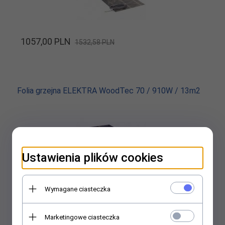
1057,
00
PLN
1532,58 PLN
Folia grzejna ELEKTRA WoodTec 70 / 910W / 13m2
Ustawienia plików cookies
Wymagane ciasteczka
1296,
00
PLN
1878,21 PLN
Marketingowe ciasteczka