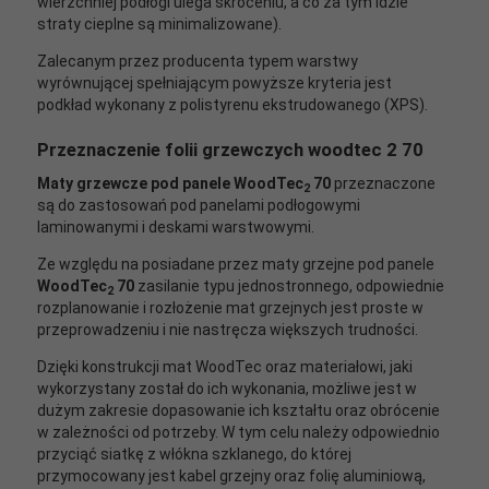
wierzchniej podłogi ulega skróceniu, a co za tym idzie
straty cieplne są minimalizowane).
Zalecanym przez producenta typem warstwy
wyrównującej spełniającym powyższe kryteria jest
podkład wykonany z polistyrenu ekstrudowanego (XPS).
Przeznaczenie folii grzewczych woodtec 2 70
Maty grzewcze pod panele
WoodTec
70
przeznaczone
2
są do zastosowań pod panelami podłogowymi
laminowanymi i deskami warstwowymi.
Ze względu na posiadane przez maty grzejne pod panele
WoodTec
70
zasilanie typu jednostronnego, odpowiednie
2
rozplanowanie i rozłożenie mat grzejnych jest proste w
przeprowadzeniu i nie nastręcza większych trudności.
Dzięki konstrukcji mat WoodTec oraz materiałowi, jaki
wykorzystany został do ich wykonania, możliwe jest w
dużym zakresie dopasowanie ich kształtu oraz obrócenie
w zależności od potrzeby. W tym celu należy odpowiednio
przyciąć siatkę z włókna szklanego, do której
przymocowany jest kabel grzejny oraz folię aluminiową,