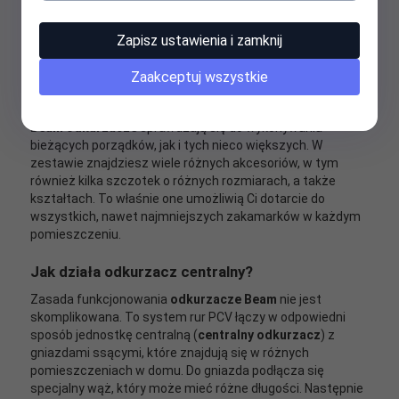
Odkurzacz Beam
i mniej kurzu w Twoim domu
Odkurzacze centralne Beam
to prawdziwi pogromcy
Zapisz ustawienia i zamknij
kurzu i zanieczyszczeń! Dzięki temu urządzeniu będziesz
mógł całkowicie wyeliminować uciążliwą cyrkulację
Zaakceptuj wszystkie
zużytego powietrza w zamkniętych pomieszczeniach.
Jest to rewelacyjna wiadomość dla wszystkich alergików!
Beam odkurzacze
sprawdzają się do wykonywania
bieżących porządków, jak i tych nieco większych. W
zestawie znajdziesz wiele różnych akcesoriów, w tym
również kilka szczotek o różnych rozmiarach, a także
kształtach. To właśnie one umożliwią Ci dotarcie do
wszystkich, nawet najmniejszych zakamarków w każdym
pomieszczeniu.
Jak działa odkurzacz centralny?
Zasada funkcjonowania
odkurzacze Beam
nie jest
skomplikowana. To system rur PCV łączy w odpowiedni
sposób jednostkę centralną (
centralny odkurzacz
) z
gniazdami ssącymi, które znajdują się w różnych
pomieszczeniach w domu. Do gniazda podłącza się
specjalny wąż, który może mieć różne długości. Następnie