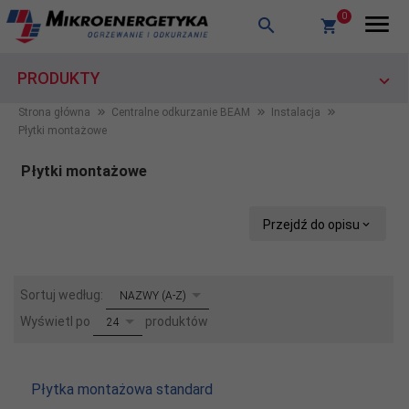
0
PRODUKTY
Strona główna
Centralne odkurzanie BEAM
Instalacja
Płytki montażowe
Płytki montażowe
Przejdź do opisu
sort
Sortuj według:
NAZWY (A-Z)
pop
Wyświetl po
produktów
24
Płytka montażowa standard