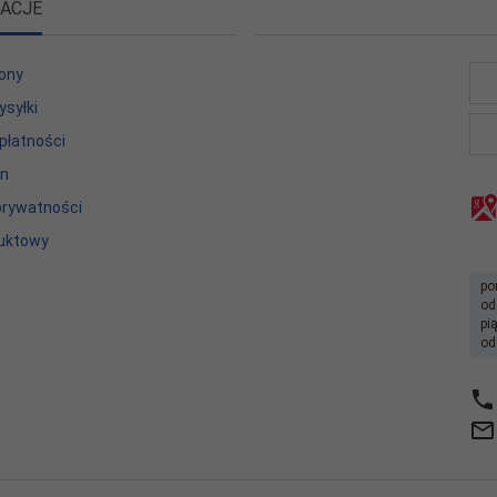
ACJE
ony
ysyłki
płatności
in
 prywatności
uktowy
po
od
pi
od