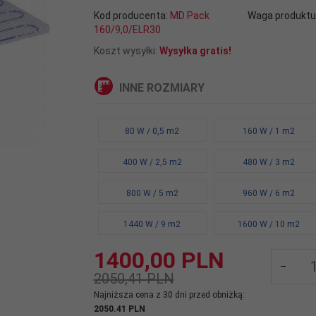
Kod producenta:
MD Pack
Waga produktu
160/9,0/ELR30
Koszt wysyłki:
Wysyłka gratis!
INNE ROZMIARY
80 W / 0,5 m2
160 W / 1 m2
400 W / 2,5 m2
480 W / 3 m2
800 W / 5 m2
960 W / 6 m2
1440 W / 9 m2
1600 W / 10 m2
1400,
00
PLN
2050,41 PLN
Najniższa cena z 30 dni przed obniżką:
2050.41 PLN