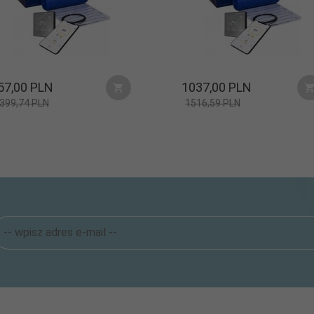
57,
00
PLN
1037,
00
PLN
399,74 PLN
1516,59 PLN