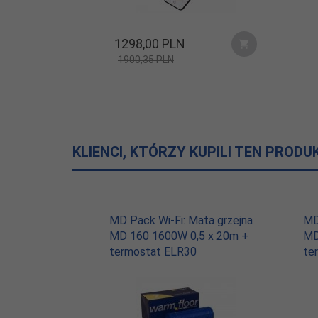
Grubość
3,9 mm
maty:
1298,
00
PLN
1900,35 PLN
Powierzchnia
9,0 m2
grzewcza:
KLIENCI, KTÓRZY KUPILI TEN PRODU
MD Pack Wi-Fi: Mata grzejna
MD
MD 160 1600W 0,5 x 20m +
MD
termostat ELR30
te