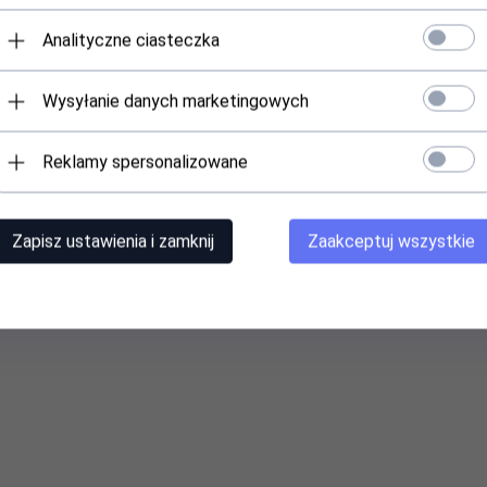
ech wariantach pomiaru temperatury. Pomiar temperatury powietrza, 
Analityczne ciasteczka
 czujnik podłogowy jest limiterem.
Wysyłanie danych marketingowych
TERESOWAĆ
Reklamy spersonalizowane
Zapisz ustawienia i zamknij
Zaakceptuj wszystkie