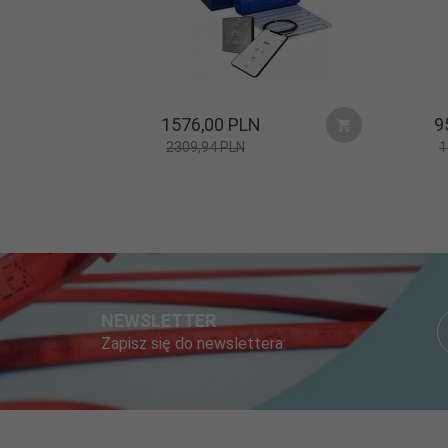
1576,
00
PLN
9
2309,94 PLN
1
NEWSLETTER
Zapisz się do newslettera: