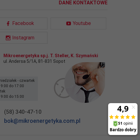
DANE KONTAKTOWE
Facebook
Youtube
Instagram
Mikroenergetyka sp.j. T. Steller, K. Szymański
ul. Andersa 5/1A
,
81-831
Sopot
niedziałek - czwartek
 9:00 do 17:00
ątek
 9:00 do 15:00
(58) 340-47-10
bok@mikroenergetyka.com.pl