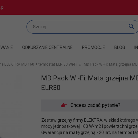
.pl
WANIE
ODKURZANIE CENTRALNE
PROMOCJE
BLOG
I
jne ELEKTRA MD 160 + termostat ELR 30 Wi-Fi
MD Pack Wi-Fi: Mata grzejna M
MD Pack Wi-Fi: Mata grzejna M
ELR30
Chcesz zadać pytanie?
Zestaw grzejny firmy ELEKTRA, w skład którego 
mocy jednostkowej 160 W/m2 i powierzchni grzew
Gwarancja na matę grzejną - 20 lat, na termostat 