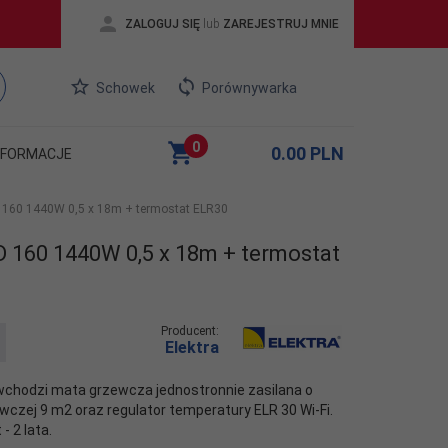
ZALOGUJ SIĘ
lub
ZAREJESTRUJ MNIE
Schowek
Porównywarka
0
0.00
PLN
NFORMACJE
D 160 1440W 0,5 x 18m + termostat ELR30
D 160 1440W 0,5 x 18m + termostat
Producent:
Elektra
wchodzi mata grzewcza jednostronnie zasilana o
czej 9 m2 oraz regulator temperatury ELR 30 Wi-Fi.
- 2 lata.