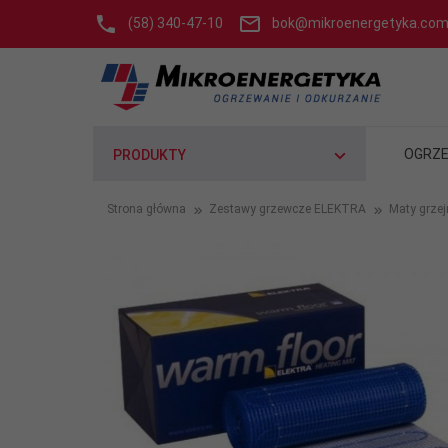
(58) 340-47-10
bok@mikroenergetyka.com
OGRZE
PRODUKTY
Strona główna
Zestawy grzewcze ELEKTRA
Maty grze