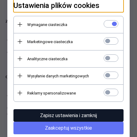
Ustawienia plików cookies
Zastosowanie:
Wymagane ciasteczka
jako podstawowe ogrzewanie, stanowiące samodzielne źródło ciepła w
Marketingowe ciasteczka
pomieszczeniu;
uzupełniający system ogrzewania w celu uzyskania tzw. efektu „ciepłej
podłogi”;
Analityczne ciasteczka
Wysyłanie danych marketingowych
Opakowanie zawiera:
Reklamy spersonalizowane
przewód grzejny ELEKTRA VCD17 (przy większych długościach na
szpuli)
kartę gwarancyjną
instrukcję montażu kabla
Zapisz ustawienia i zamknij
Zaakceptuj wszystkie