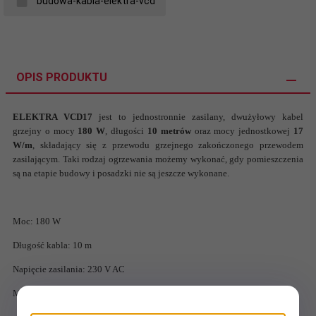
budowa-kabla-elektra-vcd
OPIS PRODUKTU
ELEKTRA VCD17
jest to jednostronnie zasilany, dwużyłowy kabel
grzejny o mocy
180 W
, długości
10 metrów
oraz mocy jednostkowej
17
W/m
, składający się z przewodu grzejnego zakończonego przewodem
zasilającym. Taki rodzaj ogrzewania możemy wykonać, gdy pomieszczenia
są na etapie budowy i posadzki nie są jeszcze wykonane.
Moc: 180 W
Długość kabla: 10 m
Napięcie zasilania: 230 V AC
Moc jednostkowa: 17 W/m