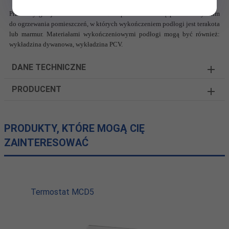
Przewody grzejne
ELEKTRA VCD17
przeznaczone są przede wszystkim
do ogrzewania pomieszczeń, w których wykończeniem podłogi jest terakota
lub marmur. Materiałami wykończeniowymi podłogi mogą być również:
wykładzina dywanowa, wykładzina PCV.
DANE TECHNICZNE
PRODUCENT
PRODUKTY, KTÓRE MOGĄ CIĘ
ZAINTERESOWAĆ
Termostat MCD5