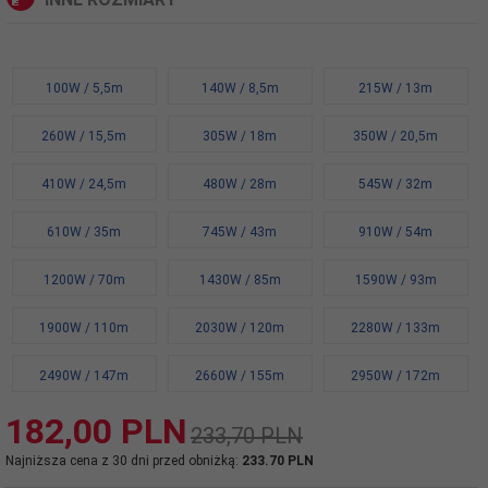
100W / 5,5m
140W / 8,5m
215W / 13m
260W / 15,5m
305W / 18m
350W / 20,5m
410W / 24,5m
480W / 28m
545W / 32m
610W / 35m
745W / 43m
910W / 54m
1200W / 70m
1430W / 85m
1590W / 93m
1900W / 110m
2030W / 120m
2280W / 133m
2490W / 147m
2660W / 155m
2950W / 172m
182,
00
PLN
233,70 PLN
Najniższa cena z 30 dni przed obniżką:
233.70 PLN