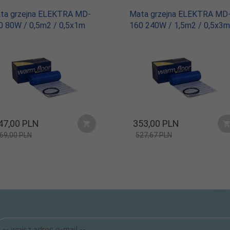
TFT)
ta grzejna ELEKTRA MD-
Mata grzejna ELEKTRA MD
0 80W / 0,5m2 / 0,5x1m
160 240W / 1,5m2 / 0,5x3m
47,
00
PLN
353,
00
PLN
69,00 PLN
527,67 PLN