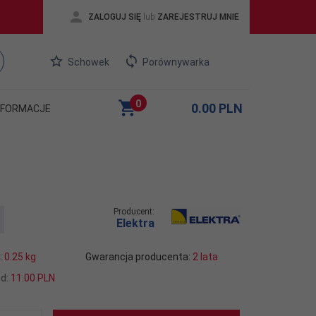
ZALOGUJ SIĘ
lub
ZAREJESTRUJ MNIE
Schowek
Porównywarka
0
0.00
PLN
NFORMACJE
Producent:
Elektra
:
0.25
kg
Gwarancja producenta:
2 lata
od:
11.00 PLN