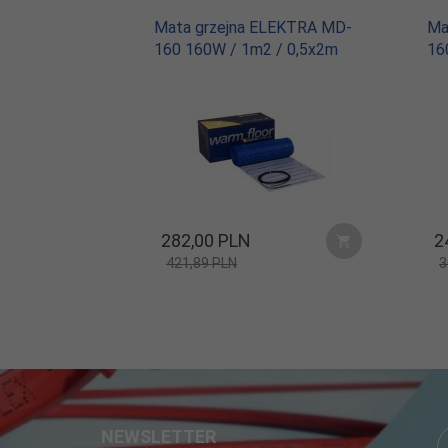
Wskaźnik
wyświetlacz 2" 176 x 220 px (
Mata grzejna ELEKTRA MD-
Ma
stanu:
160 160W / 1m2 / 0,5x2m
16
Stopień
IP 21
ochrony:
Certyfikat:
CE
282,
00
PLN
2
421,89 PLN
3
NEWSLETTER