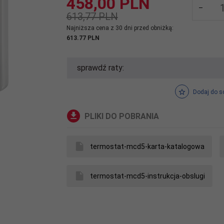
458,
00
PLN
613,77 PLN
Najniższa cena z 30 dni przed obniżką:
613.77 PLN
sprawdź raty:
Dodaj do s
PLIKI DO POBRANIA
termostat-mcd5-karta-katalogowa
termostat-mcd5-instrukcja-obslugi