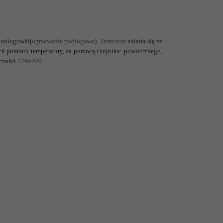
podłogówki(
ogrzewanie podłogowe
).
Termostat
składa się ze
ch pomiaru temperatury, za pomocą czujnika: powietrznego,
czości 176x220.