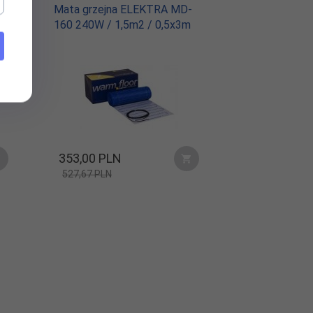
-
Mata grzejna ELEKTRA MD-
160 240W / 1,5m2 / 0,5x3m
353,
00
PLN
527,67 PLN