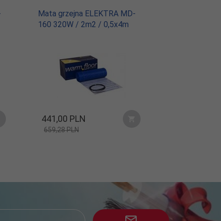
-
Mata grzejna ELEKTRA MD-
160 320W / 2m2 / 0,5x4m
441,
00
PLN
659,28 PLN