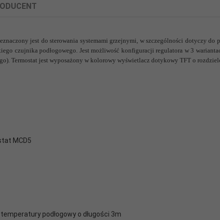
ODUCENT
eznaczony jest do sterowania systemami grzejnymi, w szczególności dotyczy do 
go czujnika podłogowego. Jest możliwość konfiguracji regulatora w 3 warianta
powiązane dane producenta produktu.
go). Termostat jest wyposażony w kolorowy wyświetlacz dotykowy TFT o rozdziel
tat MCD5
cy zgodność produktu z wymaganymi przepisami.
k temperatury podłogowy o długości 3m