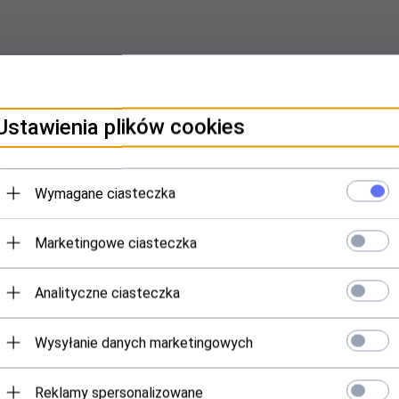
Ustawienia plików cookies
cja obsługi
Wymagane ciasteczka
ndarza, co umożliwia użytkownikowi ustawienie czasu, w jakim ogrzewanie b
ję
producenta.
Marketingowe ciasteczka
Analityczne ciasteczka
TERESOWAĆ
Wysyłanie danych marketingowych
Reklamy spersonalizowane