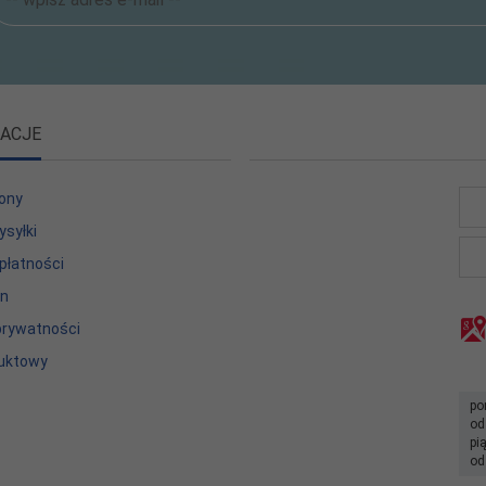
ACJE
ony
ysyłki
płatności
in
 prywatności
uktowy
po
od
pi
od