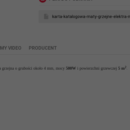
karta-katalogowa-maty-grzejne-elektra
LMY VIDEO
PRODUCENT
2
ta grzejna o grubości około 4 mm, mocy
500W
i powierzchni grzewczej
5
m
.
powiązane dane producenta produktu.