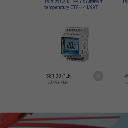
Termostat ETN4 z czujnikiem
Te
temperatury ETF-144/99T
Rodzaj
jednostronne
zasilania:
Moc
jednostkowa
100
[W/m2]:
Grubość
4 mm
maty:
381,
00
PLN
4
507,99 PLN
6
Powierzchnia
5,0 m2
grzewcza: