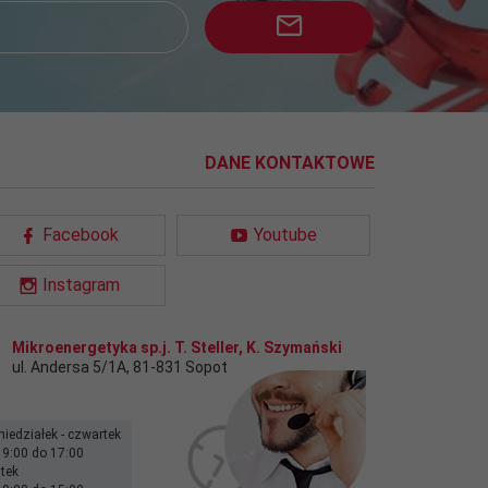
DANE KONTAKTOWE
Facebook
Youtube
Instagram
Mikroenergetyka sp.j. T. Steller, K. Szymański
ul. Andersa 5/1A
,
81-831
Sopot
niedziałek - czwartek
 9:00 do 17:00
ątek