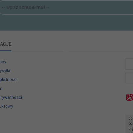
ACJE
ony
ysyłki
płatności
in
 prywatności
uktowy
po
od
pi