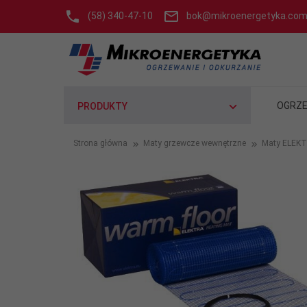
(58) 340-47-10
bok@mikroenergetyka.com
OGRZE
PRODUKTY
Strona główna
Maty grzewcze wewnętrzne
Maty ELEK