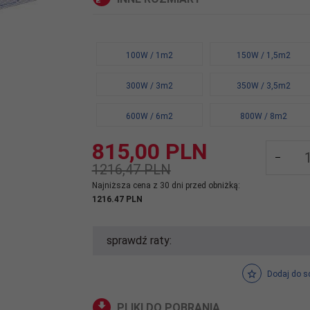
100W / 1m2
150W / 1,5m2
300W / 3m2
350W / 3,5m2
600W / 6m2
800W / 8m2
815,
00
PLN
1216,47 PLN
Najniższa cena z 30 dni przed obniżką:
1216.47 PLN
sprawdź raty:
Dodaj do s
PLIKI DO POBRANIA