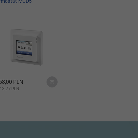
rmostat MCD5
58,
00
PLN
13,77 PLN