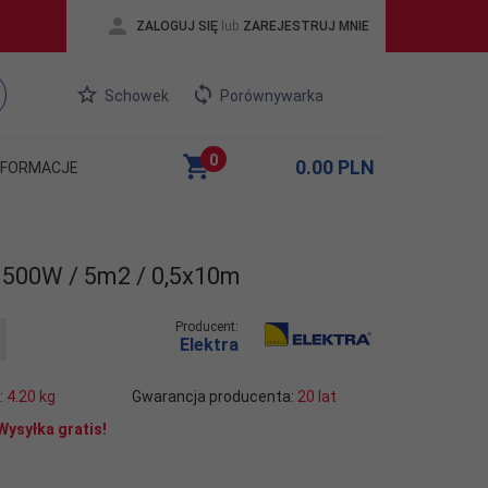
ZALOGUJ SIĘ
lub
ZAREJESTRUJ MNIE
Schowek
Porównywarka
0
0.00
PLN
NFORMACJE
500W / 5m2 / 0,5x10m
Producent:
Elektra
:
4.20
kg
Gwarancja producenta:
20 lat
Wysyłka gratis!