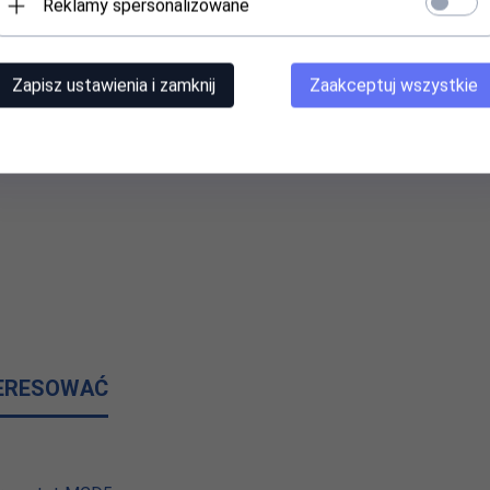
Reklamy spersonalizowane
a płytach wiórowych odpornych na wilgoć
Zapisz ustawienia i zamknij
Zaakceptuj wszystkie
w głównej mierzy przy:
TERESOWAĆ