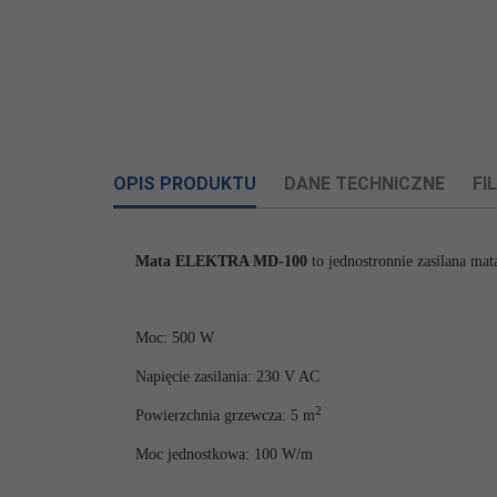
OPIS PRODUKTU
DANE TECHNICZNE
FI
Załczniki do produktu
Mata ELEKTRA MD-100
to jednostronnie zasilana ma
Informacje o producencie
Informacje dotyczące produktu obejmują adres i 
Powierzchnia
Moc: 500 W
5,0 m2
ELEKTRA Sp.J Włodzimierz Nyc, Witold Nyc
grzewcza:
Kazimierza Kamińskiego 4
Napięcie zasilania: 230 V AC
Ożarów Mazowiecki,
05-850
PL
Wymiary:
0,5 x 10 m
2
Powierzchnia grzewcza: 5
m
+48 22 843 32 82
info@elektra.pl
Moc jednostkowa: 100 W/m
Rodzaj kabla
dwużyłowy z ekranem
Osoba odpowiedzialna w UE
grzejnego: