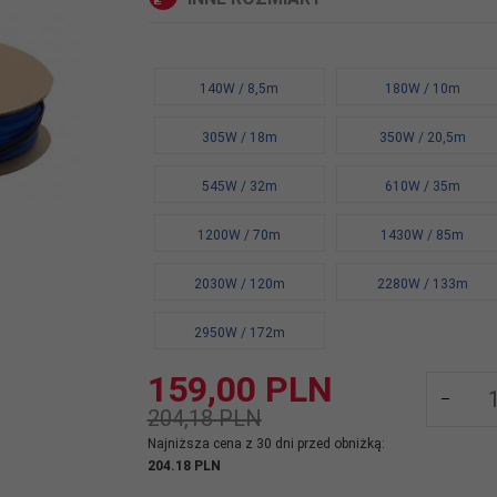
140W / 8,5m
180W / 10m
305W / 18m
350W / 20,5m
545W / 32m
610W / 35m
1200W / 70m
1430W / 85m
2030W / 120m
2280W / 133m
2950W / 172m
159,
00
PLN
204,18 PLN
Najniższa cena z 30 dni przed obniżką:
204.18 PLN