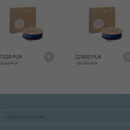
73,
00
PLN
224,
00
PLN
22,63 PLN
287,82 PLN