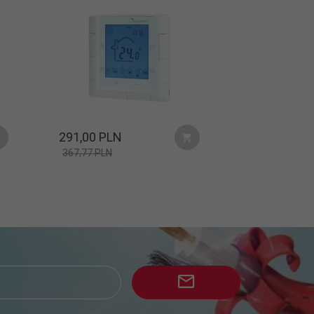
291,
00
PLN
367,77 PLN