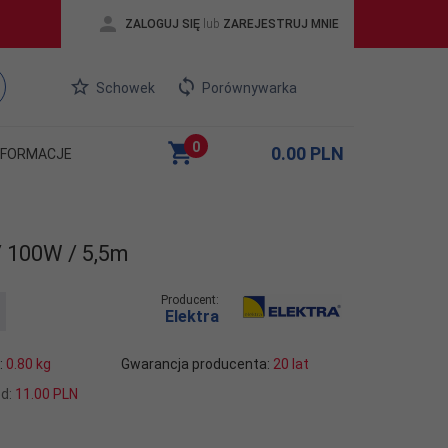
ZALOGUJ SIĘ
lub
ZAREJESTRUJ MNIE
Schowek
Porównywarka
0
0.00
PLN
NFORMACJE
 100W / 5,5m
Producent:
Elektra
:
0.80
kg
Gwarancja producenta:
20 lat
od:
11.00 PLN