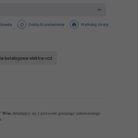
chowka
Dodaj do porównania
Wydrukuj stronę
ta-katalogowa-elektra-vcd
7 W/m
, składający się z przewodu grzejnego zakończonego
e.