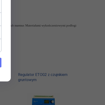
terakota lub marmur. Materiałami wykończeniowymi podłogi
Regulator ETOG2 z czujnikiem
gruntowym