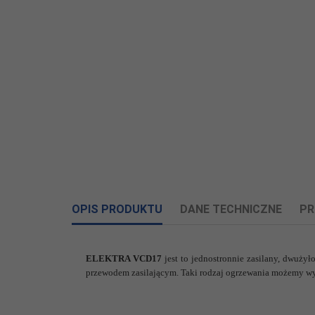
OPIS PRODUKTU
DANE TECHNICZNE
PR
Załczniki do produktu
ELEKTRA VCD17
jest to jednostronnie zasilany, dwuży
Informacje o producencie
przewodem zasilającym. Taki rodzaj ogrzewania możemy wyk
Informacje dotyczące produktu obejmują adres i 
Rodzaj kabla:
dwużyłowy, zasilany jednostro