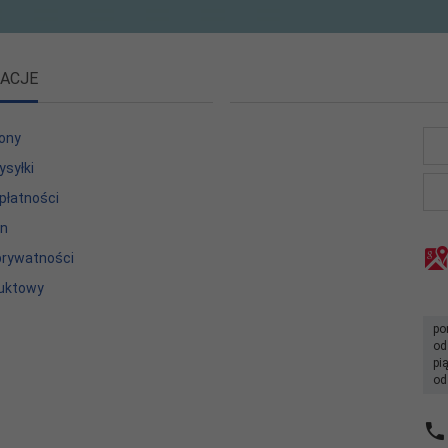
ACJE
ony
ysyłki
płatności
in
 prywatności
uktowy
po
od
pi
od