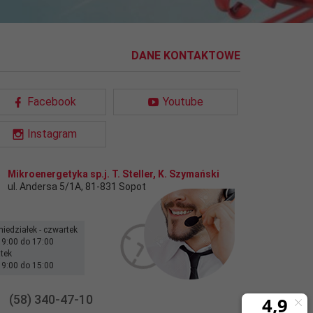
DANE KONTAKTOWE
Facebook
Youtube
Instagram
Mikroenergetyka sp.j. T. Steller, K. Szymański
ul. Andersa 5/1A
,
81-831
Sopot
niedziałek - czwartek
 9:00 do 17:00
ątek
 9:00 do 15:00
(58) 340-47-10