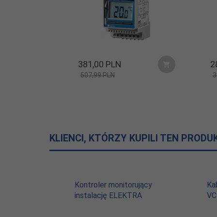
CE
oznakowany:
381,
00
PLN
2
507,99 PLN
3
KLIENCI, KTÓRZY KUPILI TEN PRODU
Kontroler monitorujący
Ka
instalację ELEKTRA
VC