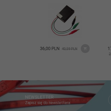
36,
00
PLN
1
40,59 PLN
2
NEWSLETTER
Zapisz się do newslettera: