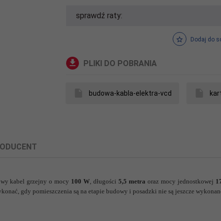
sprawdź raty:
Dodaj do s
PLIKI DO POBRANIA
budowa-kabla-elektra-vcd
kar
ODUCENT
łowy kabel grzejny o mocy
100 W
, długości
5,5 metra
oraz mocy jednostkowej
1
onać, gdy pomieszczenia są na etapie budowy i posadzki nie są jeszcze wykonan
powiązane dane producenta produktu.
nnie