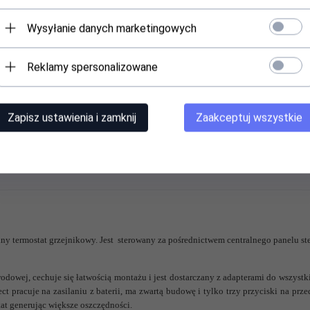
ach pozwala na znaczne oszczędności energii elektrycznej. Użytkownik może w 
 z pewnością zmniejszy koszty eksploatacji domu.
Wysyłanie danych marketingowych
Reklamy spersonalizowane
ct
Zapisz ustawienia i zamknij
Zaakceptuj wszystkie
lny termostat grzejnikowy. Jest sterowany za pośrednictwem centralnego panelu st
odowej, cechuje się łatwością montażu i jest dostarczany z adapterami do wszy
t pracuje na zasilaniu z baterii, ma zwartą budowę i tylko trzy przyciski na prz
at generując większe oszczędności.