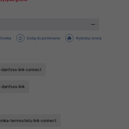
chowka
Dodaj do porównania
Wydrukuj stronę
-danfoss-link-connect
-danfoss-link
wnika-termostatu-link-connect