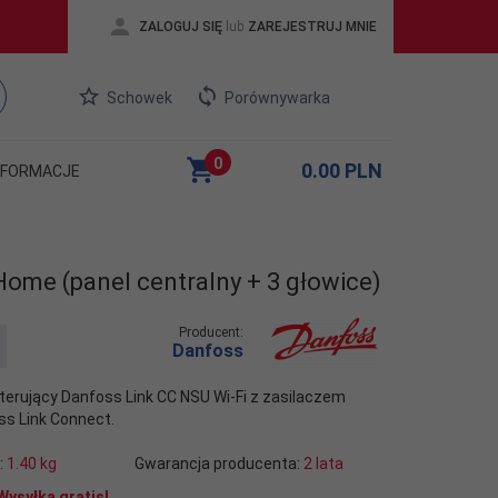
ZALOGUJ SIĘ
lub
ZAREJESTRUJ MNIE
Schowek
Porównywarka
0
0.00
PLN
NFORMACJE
ome (panel centralny + 3 głowice)
Producent:
Danfoss
terujący Danfoss Link CC NSU Wi-Fi z zasilaczem
ss Link Connect.
:
1.40
kg
Gwarancja producenta:
2 lata
Wysyłka gratis!