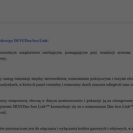
odowego DEVI/Dan foss Link:
zenośnym urządzeniem zasilającym, pomagającym przy instalacji system
enty;
y zasięg transmisji między sterownikiem, termostatami pokojowymi i innymi e
 budynkach, w których panel centralny i termostaty dzieli znaczna odległość oraz
erzy temperaturę obecną w danym pomieszczeniu i pokazuje ją na zintegrowan
ystemu DEVI/Dan foss Link™ komunikuje się on z termostatami Dan foss Link
tość;
tóre przeznaczone jest do włączania i wyłączania kotłów gazowych i olejowych, w 