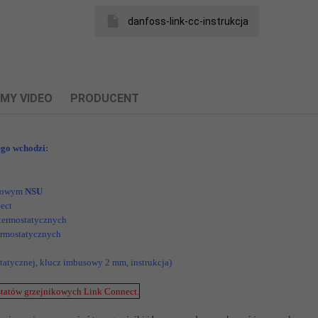
danfoss-link-cc-instrukcja
LMY VIDEO
PRODUCENT
ego wchodzi:
powiązane dane producenta produktu.
eciowym
NSU
nel centralny)
ect
 termostatycznych
ermostatycznych
tatycznej, klucz imbusowy 2 mm, instrukcja)
,5” TFT
statów grzejnikowych Link Connect.
cy zgodność produktu z wymaganymi przepisami.