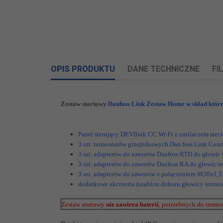
OPIS PRODUKTU
DANE TECHNICZNE
FI
Załczniki do produktu
Zestaw startowy
Danfoss Link Zestaw Home w skład któr
Informacje o producencie
Informacje dotyczące produktu obejmują adres i 
Panel sterujący DEVIlink CC Wi-Fi z zasilaczem si
Wymiary:
107mm x 125mm x 25mm (pa
3 szt. termostatów grzejnikowych Dan foss Link Conn
Danfoss A/S
3 szt. adapterów do zaworów Danfoss RTD do głowic
Nordborgvej 81
3 szt. adapterów do zaworów Danfoss RA do głowic t
Napięcie
Nordborg,
6430
DK
15 V DC ±10%
3 szt. adapterów
do zaworów z połączeniem M30x1,5
zasilania:
+48 22 104 00 00
dodatkowe akcesoria (szablon doboru głowicy termos
contact@devi.com
Ekran:
kolorowy ekran dotykowy 3
Osoba odpowiedzialna w UE
Zestaw startowy
nie zawiera baterii
, potrzebnych do termo
Podmiot gospodarczy z siedzibą w UE zapewniają