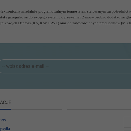
 elektronicznym, zdalnie programowalnym termostatem sterowanym za pośrednictw
rmostaty grzejnikowe do swojego systemu ogrzewania? Zamów osobno dodatkowe gło
ejnikowych Danfoss (RA, RAV, RAVL) oraz do zaworów innych producentów (M30x1
ACJE
ony
ysyłki