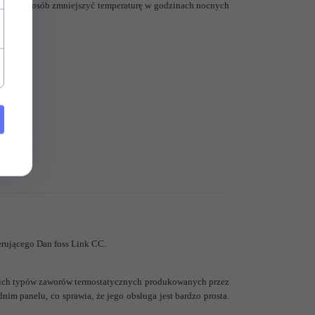
prosty sposób zmniejszyć temperaturę w godzinach nocnych
erującego Dan foss Link CC.
stkich typów zaworów termostatycznych produkowanych przez
ednim
panelu, co sprawia, że jego obsługa jest bardzo prosta.