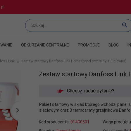
.pl
WANIE
ODKURZANIE CENTRALNE
PROMOCJE
BLOG
I
foss Link
Zestaw startowy Danfoss Link Home (panel centralny + 3 głowice)
Zestaw startowy Danfoss Link H
Chcesz zadać pytanie?
Pakiet startowy w skład którego wchodzi panel s
sieciowym oraz 3 termostaty grzejnikowe Danfo
Kod producenta:
014G0501
Waga produktu
Wysyłka:
Towar trwale
Koszt wysyłki: