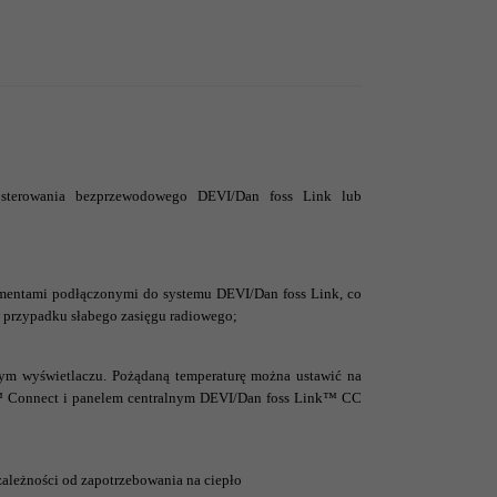
u sterowania bezprzewodowego DEVI/Dan foss Link lub
lementami podłączonymi do systemu DEVI/Dan foss Link, co
 w przypadku słabego zasięgu radiowego;
ym wyświetlaczu. Pożądaną temperaturę można ustawić na
™ Connect i panelem centralnym DEVI/Dan foss Link™ CC
zależności od zapotrzebowania na ciepło