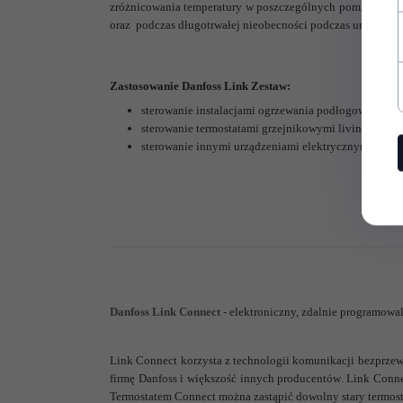
zróżnicowania temperatury w poszczególnych pomieszczeni
oraz podczas długotrwałej nieobecności podczas urlopu, co
Zastosowanie
Danfoss Link Zestaw
:
sterowanie instalacjami ogrzewania podłogowego
sterowanie termostatami grzejnikowymi living conne
sterowanie innymi urządzeniami elektrycznymi
Danfoss Link Connect
- elektroniczny, zdalnie programowa
Link Connect korzysta z technologii komunikacji bezprzew
firmę Danfoss i większość innych producentów.
Link Connec
Termostatem Connect można zastąpić dowolny stary termost