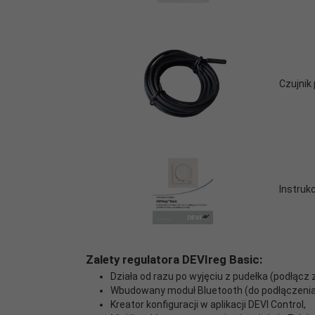
adaptacyjna:
Gwarancja na
2 lata
termostat:
Czujnik
Wymiary:
85 x 85 x 20-24 mm
Kolor (RAL):
9016
Instrukc
Montaż:
podtynkowy
Napięcie
220-240 V AC 50/60 Hz
zasilania:
Zalety regulatora DEVIreg Basic:
Działa od razu po wyjęciu z pudełka (podłącz 
Maks.
Wbudowany moduł Bluetooth (do podłączenia z
obciążenie
16 A / 3680 W @ 230 V
Kreator konfiguracji w aplikacji DEVI Control,
rezystancyjne: