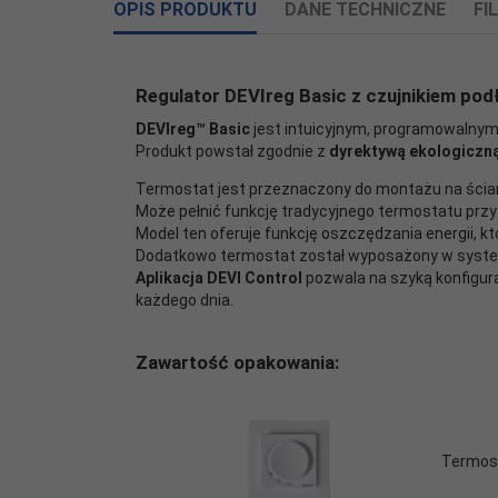
OPIS PRODUKTU
DANE TECHNICZNE
FI
Załczniki do produktu
Regulator DEVIreg Basic z czujnikiem po
DEVIreg™ Basic
jest intuicyjnym, programowalny
-
Instrukcja bezpieczeństwa DEVIreg Basic
Produkt powstał zgodnie z
dyrektywą ekologiczną
Sposób
Informacje o producencie
montażu
podtynkowy
Termostat jest przeznaczony do montażu na ścian
Informacje dotyczące produktu obejmują adres i 
termostatu:
Może pełnić funkcję tradycyjnego termostatu przy u
Model ten oferuje funkcję oszczędzania energii, 
DEVI / Danfoss A/S
Kolor
Dodatkowo termostat został wyposażony w system 
biały
Nordborgvej 81
termostatu:
Aplikacja DEVI Control
pozwala na szyką konfigur
Nordborg,
6430
DK
każdego dnia.
+48 22 104 00 00
Możliwość
tak, aplikacja DEVI Control B
bok@danfoss.com
programowania:
Zawartość opakowania:
Osoba odpowiedzialna w UE
Obsługa
manualna + aplikacja DEVI C
Podmiot gospodarczy z siedzibą w UE zapewniają
termostatu:
Funkcja
Termost
tak
termostatu -