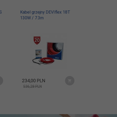
S
Kabel grzejny DEVIflex 18T
130W / 7.3m
234,
00
PLN
536,28 PLN