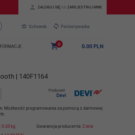
ZALOGUJ SIĘ
lub
ZAREJESTRUJ MNIE
Schowek
Porównywarka
0
0.00
PLN
NFORMACJE
tooth | 140F1164
Producent:
Devi
ym. Możliwość programowania za pomocą z darmowej
th.
:
0.20
kg
Gwarancja producenta:
2 lata