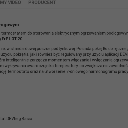
LMY VIDEO
PRODUCENT
dłogowym
m termostatem do sterowania elektrycznym ogrzewaniem podłogowy
 ErP LOT 20
.
ie, w standardowej puszce podtynkowej. Posiada pokrętło do ręczne
powiązane dane producenta produktu.
życiu pokrętła, jak i również być regulowany przy użyciu aplikacji DEV
która inteligentnie zarządza momentem włączania i wyłączania ogrze
wykrywania awarii czujnika temperatury, co zwiększa niezawodność
ację termostatu oraz na utworzenie 7-dniowego harmonogramu pracy 
luetooth
ontrol
cy zgodność produktu z wymaganymi przepisami.
at DEVIreg Basic