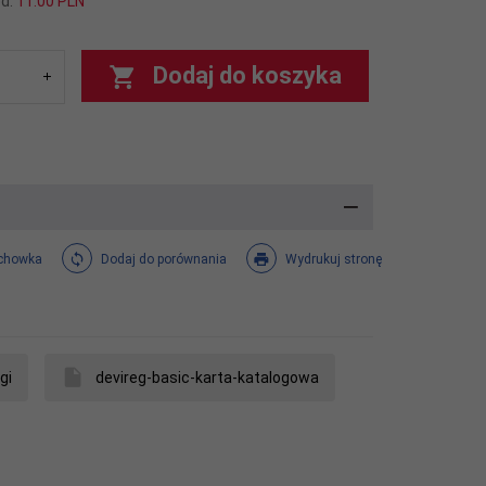
od:
11.00 PLN
Dodaj do koszyka
chowka
Dodaj do porównania
Wydrukuj stronę
gi
devireg-basic-karta-katalogowa