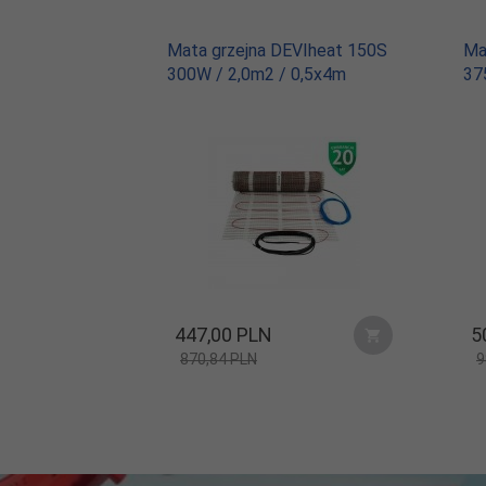
Mata grzejna DEVIheat 150S
Ma
300W / 2,0m2 / 0,5x4m
37
447,
00
PLN
5
870,84 PLN
9