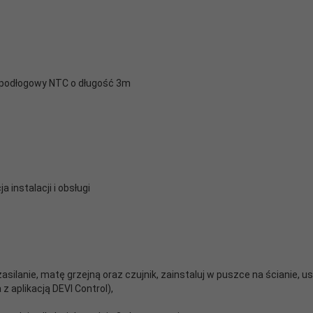
 podłogowy NTC o długość 3m
ja instalacji i obsługi
zasilanie, matę grzejną oraz czujnik, zainstaluj w puszce na ścianie,
 aplikacją DEVI Control),