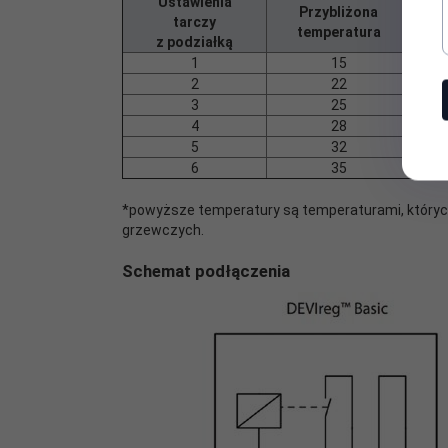
Ustawienia
Pr
Przybliżona
tarczy
te
temperatura
z podziałką
(z w
1
15
2
22
3
25
4
28
5
32
6
35
*powyższe temperatury są temperaturami, których
grzewczych.
Schemat podłączenia