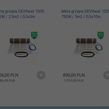
ta grzejna DEVIheat 150S
Mata grzejna DEVIheat 150
5W / 2,5m2 / 0,5x5m
750W / 5m2 / 0,5x10m
06,
00
PLN
890,
00
PLN
86,46 PLN
1734,30 PLN