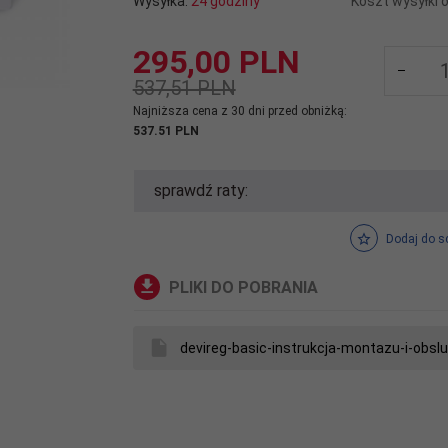
Wysyłka:
24 godziny
Koszt wysyłki 
295,
00
PLN
537,51 PLN
Najniższa cena z 30 dni przed obniżką:
537.51 PLN
sprawdź raty:
Dodaj do s
PLIKI DO POBRANIA
devireg-basic-instrukcja-montazu-i-obslu