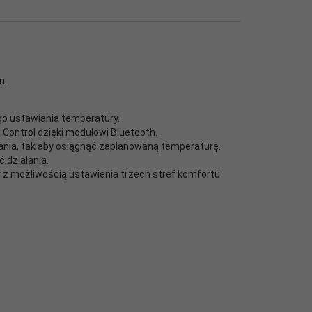
m.
go ustawiania temperatury.
I Control dzięki modułowi Bluetooth.
wania, tak aby osiągnąć zaplanowaną temperaturę.
 działania.
z możliwością ustawienia trzech stref komfortu