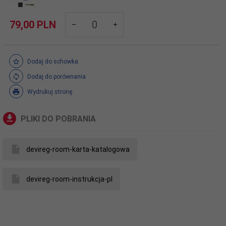
products_quantity_222
79,
00
PLN
Dodaj do schowka
Dodaj do porównania
Wydrukuj stronę
PLIKI DO POBRANIA
devireg-room-karta-katalogowa
devireg-room-instrukcja-pl