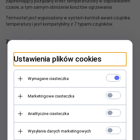
zapewniający pożądany efekt temperaturowy w odpowiednim
czasie, a tym samym obniżenie kosztów ogrzewania.
Termostat jest wyposażony w system kontroli awarii czujnika
temperatury i jest kompatybilny z 7 typami czujników.
Zawartość opakowania:
Ustawienia plików cookies
Termostat DEVIreg Room
Wymagane ciasteczka
Marketingowe ciasteczka
Analityczne ciasteczka
Czujnik temperatury podłogowy o długości 3m
Wysyłanie danych marketingowych