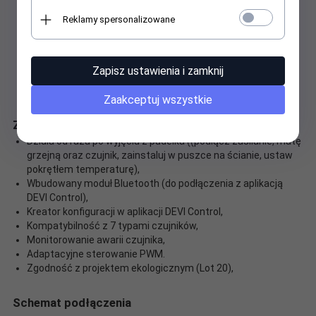
Reklamy spersonalizowane
Instrukcja instalacji i obsługi
Zapisz ustawienia i zamknij
Zaakceptuj wszystkie
Zalety regulatora DEVIreg Room:
Działa od razu po wyjęciu z pudełka ((podłącz zasilanie, matę
grzejną oraz czujnik, zainstaluj w puszce na ścianie, ustaw
pokrętłem temperaturę),
Wbudowany moduł Bluetooth (do podłączenia z aplikacją
DEVI Control),
Kreator konfiguracji w aplikacji DEVI Control,
Kompatybilność z 7 typami czujników,
Monitorowanie awarii czujnika,
Adaptacyjne sterowanie PWM.
Zgodność z projektem ekologicznym (Lot 20),
Schemat podłączenia