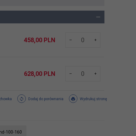
products_quantity_906
458,
00
PLN
products_quantity_1403
628,
00
PLN
chowka
Dodaj do porównania
Wydrukuj stronę
-md-100-160