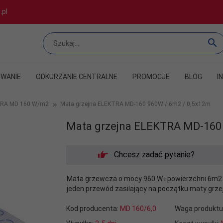
.pl
WANIE
ODKURZANIE CENTRALNE
PROMOCJE
BLOG
I
TRA MD 160 W/m2
Mata grzejna ELEKTRA MD-160 960W / 6m2 / 0,5x12m
Mata grzejna ELEKTRA MD-160 
Chcesz zadać pytanie?
Mata grzewcza o mocy 960 W i powierzchni 6m2. M
jeden przewód zasilający na początku maty grzejn
Kod producenta:
MD 160/6,0
Waga produktu