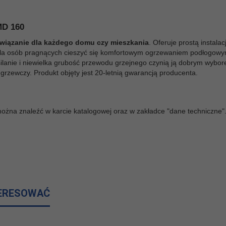
MD 160
wiązanie dla każdego domu czy mieszkania
. Oferuje prostą instal
dla osób pragnących cieszyć się komfortowym ogrzewaniem podłogowym
silanie i niewielka grubość przewodu grzejnego czynią ją dobrym wybor
grzewczy. Produkt objęty jest 20-letnią gwarancją producenta.
żna znaleźć w karcie katalogowej oraz w zakładce "dane techniczne"
TERESOWAĆ