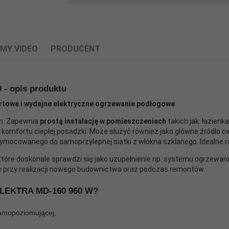
LMY VIDEO
PRODUCENT
- opis produktu
powiązane dane producenta produktu.
towe i wydajne elektryczne ogrzewanie podłogowe
m. Zapewnia
prostą instalację w pomieszczeniach
takich jak: łazienka
 komfortu ciepłej posadzki. Może służyć również jako główne źródło c
ymocowanego do samoprzylepnej siatki z włókna szklanego. Idealne ro
które doskonale sprawdzi się jako uzupełnienie np. systemu ogrzewani
przy realizacji nowego budownictwa oraz podczas remontów.
 ELEKTRA MD-160 960 W?
cy zgodność produktu z wymaganymi przepisami.
samopoziomującej,