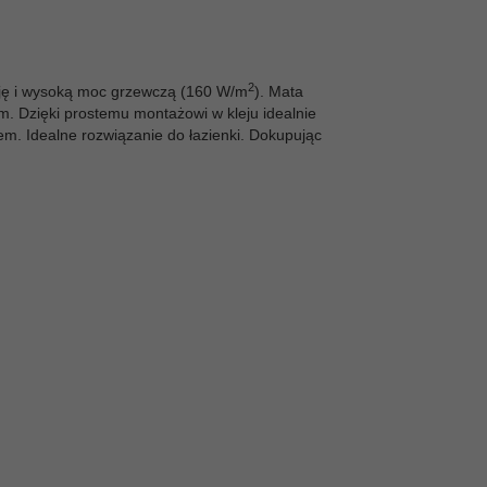
2
ację i wysoką moc grzewczą (160 W/m
). Mata
. Dzięki prostemu montażowi w kleju idealnie
em. Idealne rozwiązanie do łazienki. Dokupując
.