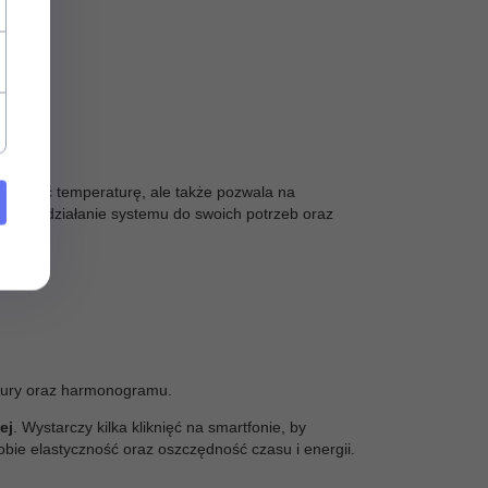
trolować temperaturę, ale także pozwala na
sować działanie systemu do swoich potrzeb oraz
atury oraz harmonogramu.
ej
. Wystarczy kilka kliknięć na smartfonie, by
ie elastyczność oraz oszczędność czasu i energii.