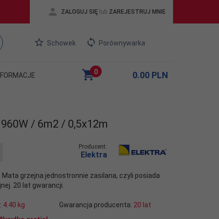
ZALOGUJ SIĘ
lub
ZAREJESTRUJ MNIE
Schowek
Porównywarka
0
0.00
PLN
NFORMACJE
960W / 6m2 / 0,5x12m
Producent:
Elektra
ata grzejna jednostronnie zasilana, czyli posiada
ej. 20 lat gwarancji.
:
4.40
kg
Gwarancja producenta:
20 lat