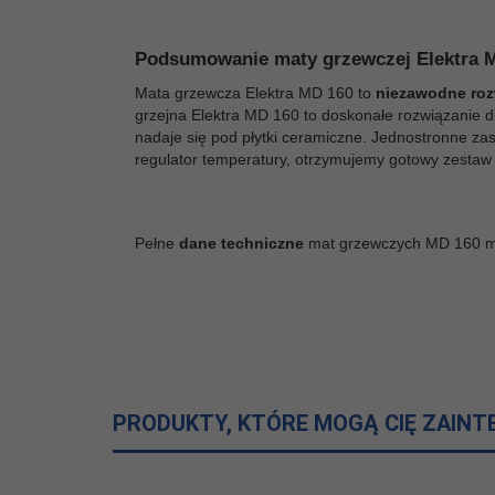
Rodzaj
jednostronne
zasilania:
Podsumowanie maty grzewczej Elektra 
Moc
Mata grzewcza Elektra MD 160 to
niezawodne roz
jednostkowa
160
grzejna Elektra MD 160 to doskonałe rozwiązanie 
[W/m2]:
nadaje się pod płytki ceramiczne. Jednostronne za
regulator temperatury, otrzymujemy gotowy zestaw 
Grubość
4 mm
maty:
Pełne
dane techniczne
mat grzewczych MD 160 mo
Powierzchnia
6,0 m2
grzewcza:
PRODUKTY, KTÓRE MOGĄ CIĘ ZAIN