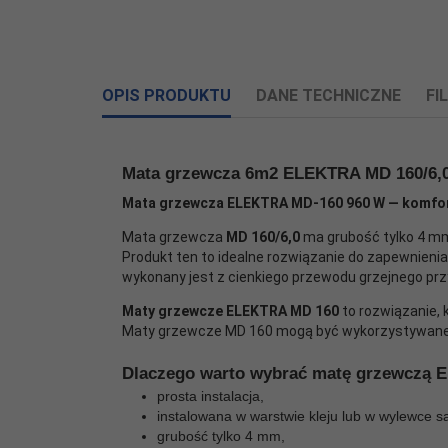
OPIS PRODUKTU
DANE TECHNICZNE
FI
Załczniki do produktu
Mata grzewcza 6m2 ELEKTRA MD 160/6,0 
Informacje o producencie
Informacje dotyczące produktu obejmują adres i 
Mata grzewcza ELEKTRA MD-160 960 W — komfor
Powierzchnia
Mata grzewcza
MD 160/6,0
ma grubość tylko 4 m
6,0 m2
ELEKTRA Sp.J Włodzimierz Nyc, Witold Nyc
grzewcza:
Produkt ten to idealne rozwiązanie do zapewnienia
Kazimierza Kamińskiego 4
wykonany jest z cienkiego przewodu grzejnego prz
Ożarów Mazowiecki,
05-850
PL
Wymiary:
0,5 x 12 m
+48 22 843 32 82
Maty grzewcze ELEKTRA MD 160
to rozwiązanie, 
info@elektra.pl
Maty grzewcze MD 160 mogą być wykorzystywane 
Rodzaj kabla
dwużyłowy z ekranem
Osoba odpowiedzialna w UE
grzejnego:
Dlaczego warto wybrać matę grzewczą
Podmiot gospodarczy z siedzibą w UE zapewniają
prosta instalacja,
Średnica kabla
instalowana w warstwie kleju lub w wylewce 
3,4 mm
grzejnego:
grubość tylko 4 mm,