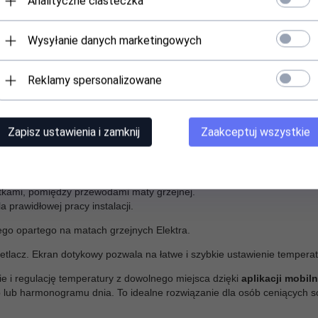
Analityczne ciasteczka
silającego,
czujnika temperatury,
Wysyłanie danych marketingowych
ażu termostatu,
Reklamy spersonalizowane
gowego — Elektra MD 160 + regulator temperatury
ć termostat (sprzedawany osobno)
. Termostat nie tylko pozwala kon
Zapisz ustawienia i zamknij
Zaakceptuj wszystkie
eż posadzkę przed przegrzaniem. Dzięki niemu można precyzyjnie dosto
ny zestaw.
ego
musi obowiązkowo posiadać
czujnik podłogowy.
tkami, pomiędzy przewodami maty grzejnej.
 prawidłowej pracy instalacji.
o opartego na matach grzejnych Elektra.
etlacz. Ekran dotykowy pozwala na łatwe i szybkie ustawienie temper
 i regulację temperatury z dowolnego miejsca dzięki
aplikacji mobiln
lub harmonogramu dnia. To idealne rozwiązanie dla osób ceniących sob