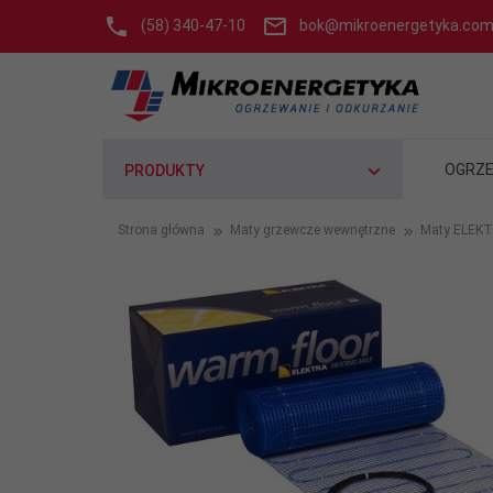
(58) 340-47-10
bok@mikroenergetyka.com
OGRZE
PRODUKTY
Strona główna
Maty grzewcze wewnętrzne
Maty ELEK