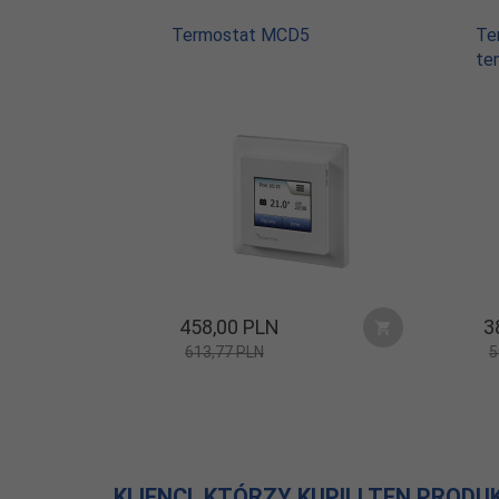
Termostat MCD5
Te
te
458,
00
PLN
3
613,77 PLN
5
KLIENCI, KTÓRZY KUPILI TEN PRODU