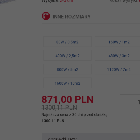
Wysyłka:
2-5 dni
Koszt wysyłki:
INNE ROZMIARY
80W / 0,5m2
160W / 1m2
400W / 2,5m2
480W / 3m2
800W / 5m2
1120W / 7m2
1600W / 10m2
871,
00
PLN
1300,11 PLN
Najniższa cena z 30 dni przed obniżką:
1300.11 PLN
sprawdź raty: