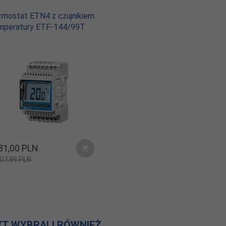
rmostat ETN4 z czujnikiem
mperatury ETF-144/99T
81,
00
PLN
07,99 PLN
KT WYBRALI RÓWNIEŻ...