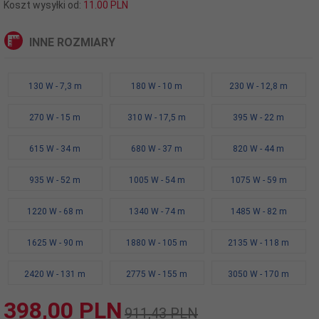
Koszt wysyłki od:
11.00 PLN
INNE ROZMIARY
130 W - 7,3 m
180 W - 10 m
230 W - 12,8 m
270 W - 15 m
310 W - 17,5 m
395 W - 22 m
615 W - 34 m
680 W - 37 m
820 W - 44 m
935 W - 52 m
1005 W - 54 m
1075 W - 59 m
1220 W - 68 m
1340 W - 74 m
1485 W - 82 m
1625 W - 90 m
1880 W - 105 m
2135 W - 118 m
2420 W - 131 m
2775 W - 155 m
3050 W - 170 m
398,
00
PLN
911,43 PLN