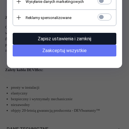
Wysyłanie danych marketingowych
Zastosowanie:
Reklamy spersonalizowane
Okrągły przewód kabla ułatwia jego instalację w zastosowaniach
wewnętrznych, jako wyłączne ogrzewanie podłogowe pomieszczeń
Zapisz ustawienia i zamknij
(bezpośrednie, akumulacyjne) lub dodatkowe podgrzewanie
podłogi.
Wykorzystywany również do zabezpieczania rurociągów i
Zaakceptuj wszystkie
zbiorników przed przemarzaniem.
Zalety kabla DEVIflex:
prosty w instalacji
elastyczny
bezpieczny i wytrzymały mechanicznie
niezawodny
objęty 20-letnią gwarancją producenta - DEVIwarranty™