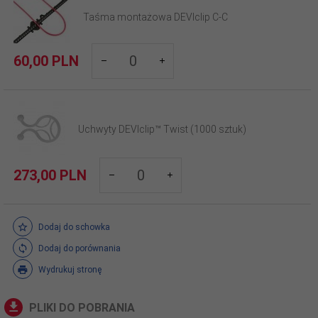
Taśma montażowa DEVIclip C-C
products_quantity_523
60,
00
PLN
Uchwyty DEVIclip™ Twist (1000 sztuk)
products_quantity_903
273,
00
PLN
Dodaj do schowka
Dodaj do porównania
Wydrukuj stronę
PLIKI DO POBRANIA