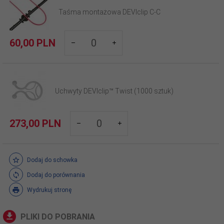
Taśma montażowa DEVIclip C-C
products_quantity_523
60,
00
PLN
Uchwyty DEVIclip™ Twist (1000 sztuk)
products_quantity_903
273,
00
PLN
Dodaj do schowka
Dodaj do porównania
Wydrukuj stronę
PLIKI DO POBRANIA