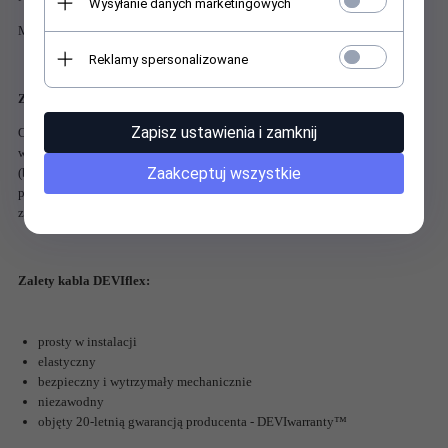
Wysyłanie danych marketingowych
Moc jednostkowa: 18 W/m
Reklamy spersonalizowane
Zastosowanie:
Zapisz ustawienia i zamknij
Okrągły przewód kabla ułatwia jego instalację w zastosowaniach
wewnętrznych, jako wyłączne ogrzewanie podłogowe pomieszczeń
Zaakceptuj wszystkie
(bezpośrednie, akumulacyjne) lub dodatkowe podgrzewanie
podłogi. Wykorzystywany również do zabezpieczania rurociągów i
zbiorników przed przemarzaniem.
Zalety kabla DEVIflex:
prosty w instalacji
elastyczny
bezpieczny i wytrzymały mechanicznie
niezawodny
objęty 20-letnią gwarancją producenta - DEVIwarranty™