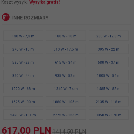
Koszt wysyłki:
Wysyłka gratis!
INNE ROZMIARY
130 W - 7,3 m
180 W - 10 m
230 W - 12,8 m
270 W - 15 m
310 W - 17,5 m
395 W - 22 m
535 W - 29 m
615 W - 34 m
680 W - 37 m
820 W - 44 m
935 W - 52 m
1005 W - 54 m
1220 W - 68 m
1340 W - 74 m
1485 W - 82 m
1625 W - 90 m
1880 W - 105 m
2135 W - 118 m
2420 W - 131 m
2775 W - 155 m
3050 W - 170 m
617,
00
PLN
1414,50 PLN