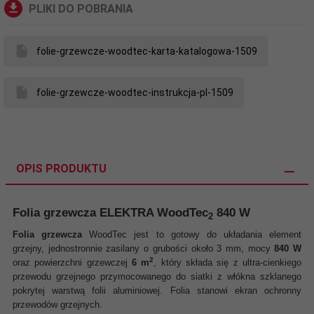
PLIKI DO POBRANIA
folie-grzewcze-woodtec-karta-katalogowa-1509
folie-grzewcze-woodtec-instrukcja-pl-1509
OPIS PRODUKTU
Folia grzewcza ELEKTRA WoodTec
840 W
2
Folia grzewcza
WoodTec jest to gotowy do układania element
grzejny,
jednostronnie zasilany o grubości około 3 mm,
mocy
840 W
2
oraz powierzchni grzewczej
6 m
, który składa się z ultra-cienkiego
przewodu grzejnego przymocowanego do siatki z włókna szklanego
pokrytej warstwą folii aluminiowej. Folia stanowi ekran ochronny
przewodów grzejnych.