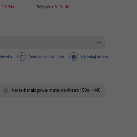
:
1.69
kg
Wysyłka:
5-10 dni
chowka
Dodaj do porównania
Wydrukuj stronę
karta-katalogowa-mata-deviheat-150s-1440