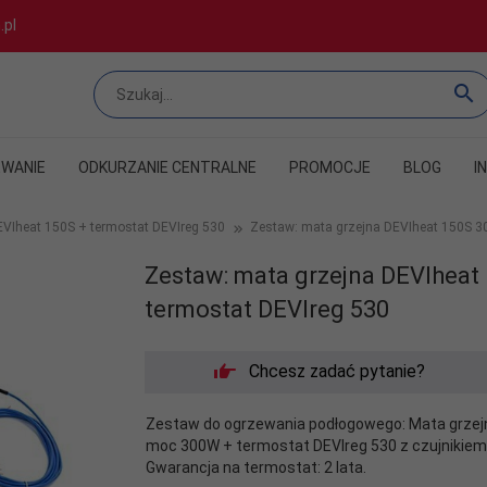
.pl
WANIE
ODKURZANIE CENTRALNE
PROMOCJE
BLOG
I
EVIheat 150S + termostat DEVIreg 530
Zestaw: mata grzejna DEVIheat 150S 3
Zestaw: mata grzejna DEVIheat
termostat DEVIreg 530
Chcesz zadać pytanie?
Zestaw do ogrzewania podłogowego: Mata grzejn
moc 300W + termostat DEVIreg 530 z czujnikiem 
Gwarancja na termostat: 2 lata.