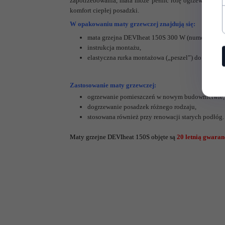
zapotrzebowania, mata może pełnić rolę ogrzewania w
komfort ciepłej posadzki.
Rodzaj
dwustronne
W opakowaniu maty grzewczej znajdują się:
zasilania:
mata grzejna DEVIheat 150S 300 W (numer katal
instrukcja montażu,
Moc
elastyczna rurka montażowa („peszel”) do instala
jednostkowa
150
[W/m2]:
Zastosowanie maty grzewczej:
Grubość
3 mm
ogrzewanie pomieszczeń w nowym budownictwie,
maty:
dogrzewanie posadzek różnego rodzaju,
stosowana również przy renowacji starych podłóg.
Powierzchnia
2 m2
grzewcza:
Maty grzejne DEVIheat 150S objęte są
20 letnią gwara