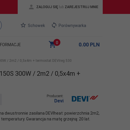
ZALOGUJ SIĘ
lub
ZAREJESTRUJ MNIE
Schowek
Porównywarka
0
0.00
PLN
NFORMACJE
00W / 2m2 / 0,5x4m + termostat DEVIreg 530
 150S 300W / 2m2 / 0,5x4m +
Producent:
Devi
a dwustronnie zasilana DEVIheat: powierzchnia 2m2,
temperatury. Gwarancja na matę grzejną: 20 lat.