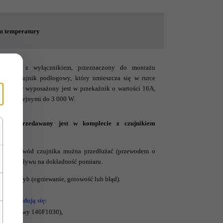
m temperatury
termostat z wyłącznikiem, przeznaczony do montażu
 się czujnik podłogowy, który umieszcza się w rurce
egulator wyposażony jest w przekaźnik o wartości 16A,
atami grzejnymi do 3 000 W.
 530 sprzedawany jest w komplecie z czujnikiem
 m. Przewód czujnika można przedłużać (przewodem o
w, bez wpływu na dokładność pomiaru.
ieżący tryb (ogrzewanie, gotowość lub błąd).
30 znajdują się:
 katalogowy 140F1030),
hm,