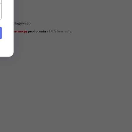
ewania podłogowego
letnią gwarancją
producenta
-
DEVIwarranty.