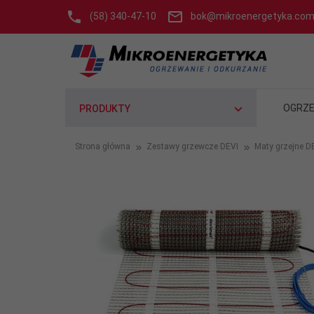
(58) 340-47-10
bok@mikroenergetyka.com
OGRZE
PRODUKTY
Strona główna
Zestawy grzewcze DEVI
Maty grzejne D