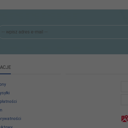
ACJE
ony
ysyłki
płatności
in
 prywatności
uktowy