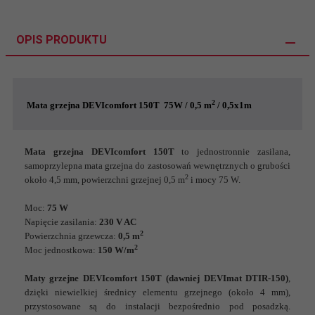
OPIS PRODUKTU
2
Mata grzejna DEVIcomfort 150T 75W / 0,5 m
/ 0,5x1m
Mata grzejna DEVIcomfort 150T
to jednostronnie zasilana,
samoprzylepna mata grzejna do zastosowań wewnętrznych o grubości
2
około 4,5 mm, powierzchni grzejnej 0,5 m
i mocy 75 W.
Moc:
75 W
Napięcie zasilania:
230 V AC
2
Powierzchnia grzewcza:
0,5 m
2
Moc jednostkowa:
150 W/m
Maty grzejne DEVIcomfort 150T (dawniej DEVImat DTIR-150)
,
dzięki niewielkiej średnicy elementu grzejnego (około 4 mm),
przystosowane są do instalacji bezpośrednio pod posadzką.