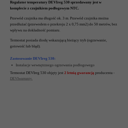
Regulator temperatury DEVIreg 530 sprzedawany jest w
komplecie z czujnikiem podłogowym NTC.
Przewód czujnika ma długość ok. 3 m. Przewód czujnika można
przedłużać (przewodem o przekroju 2 x 0,75 mm2) do 50 metrów, bez
wpływu na dokładność pomiaru.
Termostat posiada diodę wskazującą bieżący tryb (ogrzewanie,
gotowość lub błąd).
Zastosowanie DEVIreg 530:
Instalacje wewnętrznego ogrzewania podłogowego
Termostat DEVIreg 530 objęty jest
2 letnią gwarancją
producenta
-
DEVIwarranty.