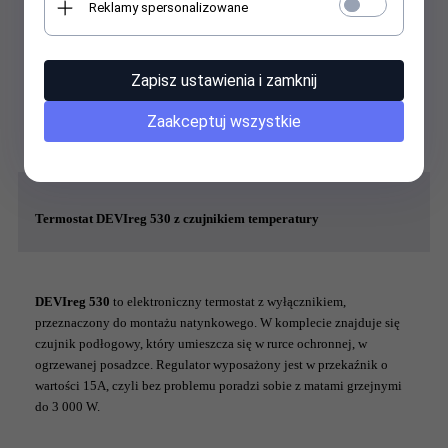
Reklamy spersonalizowane
Zastosowanie maty grzewczej:
ogrzewanie pomieszczeń w nowym budownictwie,
dogrzewanie posadzek różnego rodzaju,
stosowana również przy renowacji starych podłóg
Zapisz ustawienia i zamknij
Maty grzejne DEVIcomfort 150T objęte są
20 letnią gwarancją
Zaakceptuj wszystkie
producenta
-
DEVIwarranty.
Termostat DEVIreg 530 z czujnikiem temperatury
DEVIreg 530
to elektroniczny termostat z wyłącznikiem,
przeznaczony do montażu natynkowego. W komplecie znajduje się
czujnik podłogowy, który umieszcza się w rurce ochronnej, w
ogrzewanej posadzce. Regulator wyposażony jest w przekaźnik o
wartości 15A, czyli bez problemu poradzi sobie z matami grzejnymi
do 3 000 W.