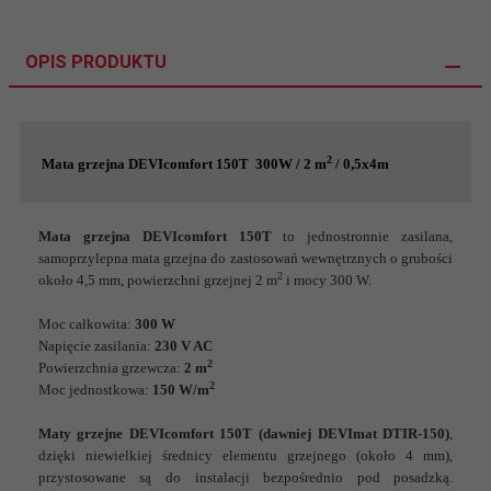
OPIS PRODUKTU
2
Mata grzejna DEVIcomfort 150T 300W / 2 m
/ 0,5x4m
Mata grzejna DEVIcomfort 150T
to jednostronnie zasilana,
samoprzylepna mata grzejna do zastosowań wewnętrznych o grubości
2
około 4,5 mm, powierzchni grzejnej 2 m
i mocy 300 W.
Moc całkowita:
300 W
Napięcie zasilania:
230 V AC
2
Powierzchnia grzewcza:
2 m
2
Moc jednostkowa:
150 W/m
Maty grzejne DEVIcomfort 150T (dawniej DEVImat DTIR-150)
,
dzięki niewielkiej średnicy elementu grzejnego (około 4 mm),
przystosowane są do instalacji bezpośrednio pod posadzką.