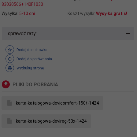
83030566+140F1030
Wysyłka:
5-10 dni
Koszt wysyłki:
Wysyłka gratis!
sprawdź raty:
Dodaj do schowka
Dodaj do porównania
Wydrukuj stronę
PLIKI DO POBRANIA
karta-katalogowa-devicomfort-150t-1424
karta-katalogowa-devireg-53x-1424