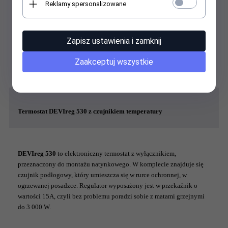
Reklamy spersonalizowane
Zastosowanie maty grzewczej:
ogrzewanie pomieszczeń w nowym budownictwie,
dogrzewanie posadzek różnego rodzaju,
stosowana również przy renowacji starych podłóg
Zapisz ustawienia i zamknij
Maty grzejne DEVIcomfort 150T objęte są
20 letnią gwarancją
Zaakceptuj wszystkie
producenta
-
DEVIwarranty.
Termostat DEVIreg 530 z czujnikiem temperatury
DEVIreg 530
to elektroniczny termostat z wyłącznikiem,
przeznaczony do montażu natynkowego. W komplecie znajduje się
czujnik podłogowy, który umieszcza się w rurce ochronnej, w
ogrzewanej posadzce. Regulator wyposażony jest w przekaźnik o
wartości 15A, czyli bez problemu poradzi sobie z matami grzejnymi
do 3 000 W.