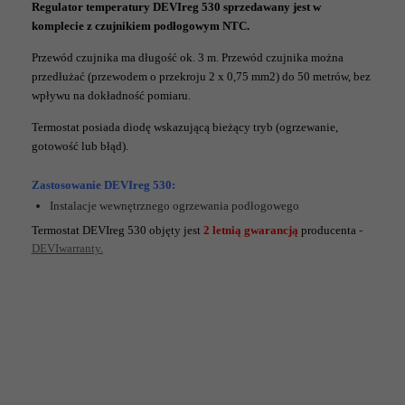
Regulator temperatury DEVIreg 530 sprzedawany jest w
komplecie z czujnikiem podłogowym NTC.
Przewód czujnika ma długość ok. 3 m. Przewód czujnika można
przedłużać (przewodem o przekroju 2 x 0,75 mm2) do 50 metrów, bez
wpływu na dokładność pomiaru.
Termostat posiada diodę wskazującą bieżący tryb (ogrzewanie,
gotowość lub błąd).
Zastosowanie DEVIreg 530:
Instalacje wewnętrznego ogrzewania podłogowego
Termostat DEVIreg 530 objęty jest
2 letnią gwarancją
producenta
-
DEVIwarranty.