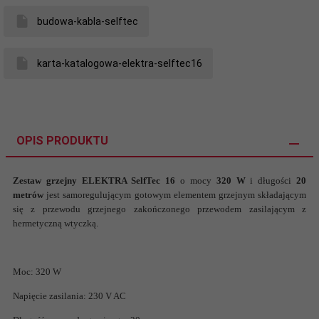
budowa-kabla-selftec
karta-katalogowa-elektra-selftec16
OPIS PRODUKTU
Zestaw grzejny ELEKTRA SelfTec 16
o mocy
320 W
i długości
20
metrów
jest samoregulującym gotowym elementem grzejnym składającym
się z przewodu grzejnego zakończonego przewodem zasilającym z
hermetyczną wtyczką.
Moc: 320 W
Napięcie zasilania: 230 V AC