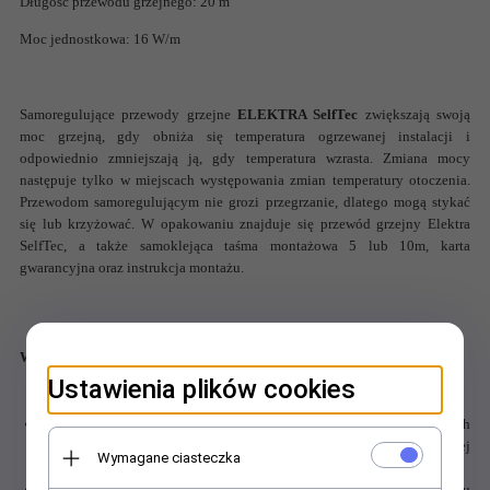
Długość przewodu grzejnego: 20 m
Moc jednostkowa: 16 W/m
Samoregulujące przewody grzejne
ELEKTRA SelfTec
zwiększają swoją
moc grzejną,
gdy obniża się temperatura ogrzewanej instalacji i
odpowiednio zmniejszają ją, gdy temperatura wzrasta. Zmiana mocy
następuje tylko w miejscach występowania zmian temperatury otoczenia.
Przewodom samoregulującym nie grozi przegrzanie, dlatego mogą stykać
się lub krzyżować.
W opakowaniu znajduje się przewód grzejny Elektra
SelfTec, a także samoklejąca taśma montażowa 5 lub 10m, karta
gwarancyjna oraz instrukcja montażu.
Właściwości systemu ELEKTRA SelfTec:
Ustawienia plików cookies
ogrzewanie rynien, rur spustowych, zaworów, siłowników i innych
elementów podatnych na uszkodzenia w wyniku oddziaływania niskiej
Wymagane ciasteczka
temperatury
skuteczna ochrona przed popękanymi rurami, zaworami, soplami lodu