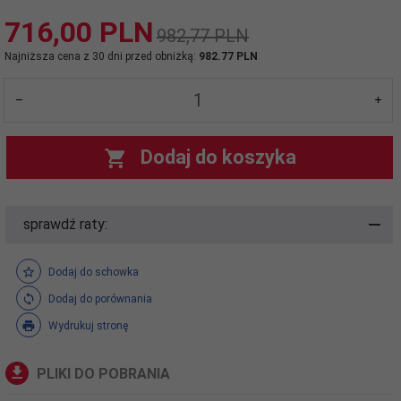
716,
00
PLN
982,77 PLN
Najniższa cena z 30 dni przed obniżką:
982.77 PLN
Dodaj do koszyka
sprawdź raty:
Dodaj do schowka
Dodaj do porównania
Wydrukuj stronę
PLIKI DO POBRANIA