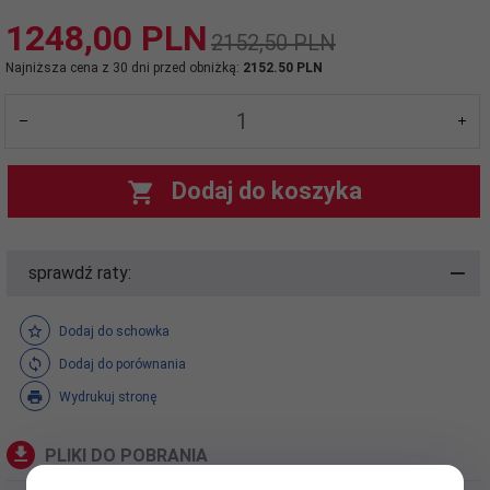
1248,
00
PLN
2152,50 PLN
Najniższa cena z 30 dni przed obniżką:
2152.50 PLN
Dodaj do koszyka
sprawdź raty:
Dodaj do schowka
Dodaj do porównania
Wydrukuj stronę
PLIKI DO POBRANIA