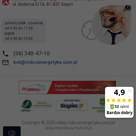
ul. Andersa 5/1A
,
81-831
Sopot
poniedziałek - czwartek
od 9:00 do 17:00
piątek
od 9:00 do 15:00
(58) 340-47-10
bok@mikroenergetyka.com.pl
Copyright © 2026
sklep.mikroenergetyka.com.pl
sklep internetowy
RedCart.pl