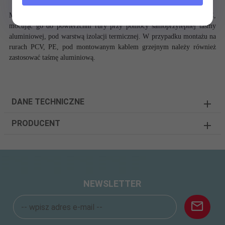
Można montować go na rurach stalowych, żeliwnych, PCV oraz PE,
mocując go do powierzchni rury przy pomocy samoprzylepnej taśmy
aluminiowej, pod warstwą izolacji termicznej.
W przypadku montażu na
rurach PCV, PE, pod montowanym kablem grzejnym należy również
zastosować taśmę aluminiową.
DANE TECHNICZNE
PRODUCENT
NEWSLETTER