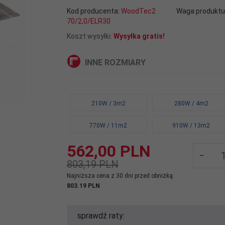
Kod producenta:
WoodTec2
Waga produktu
70/2,0/ELR30
Koszt wysyłki:
Wysyłka gratis!
INNE ROZMIARY
210W / 3m2
280W / 4m2
770W / 11m2
910W / 13m2
562,
00
PLN
803,19 PLN
Najniższa cena z 30 dni przed obniżką:
803.19 PLN
sprawdź raty: