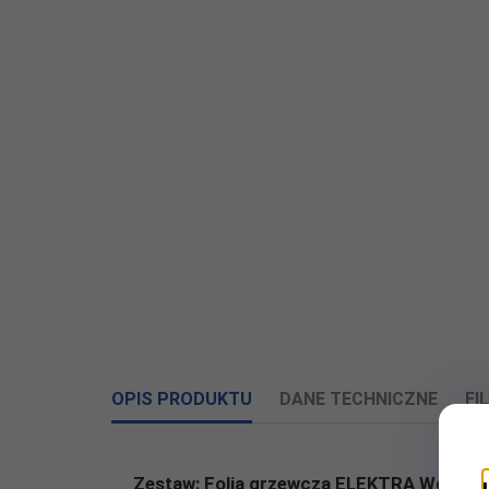
OPIS PRODUKTU
DANE TECHNICZNE
FI
Załczniki do produktu
Zestaw: Folia grzewcza ELEKTRA WoodT