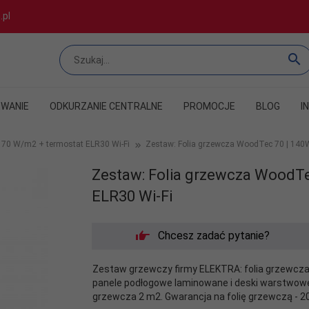
.pl
WANIE
ODKURZANIE CENTRALNE
PROMOCJE
BLOG
I
 70 W/m2 + termostat ELR30 Wi-Fi
Zestaw: Folia grzewcza WoodTec 70 | 140W
Zestaw: Folia grzewcza WoodTe
ELR30 Wi-Fi
Chcesz zadać pytanie?
Zestaw grzewczy firmy ELEKTRA: folia grzewcza 1
panele podłogowe laminowane i deski warstwow
grzewcza 2 m2. Gwarancja na folię grzewczą - 20 