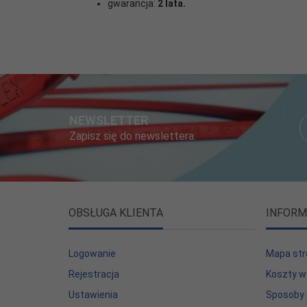
Powierzchnia
gwarancja:
2 lata.
2,0 m2
grzewcza:
NEWSLETTER
Zapisz się do newslettera:
OBSŁUGA KLIENTA
INFORM
Logowanie
Mapa str
Rejestracja
Koszty w
Ustawienia
Sposoby 