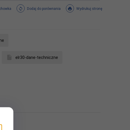
chowka
Dodaj do porównania
Wydrukuj stronę
ne
elr30-dane-techniczne