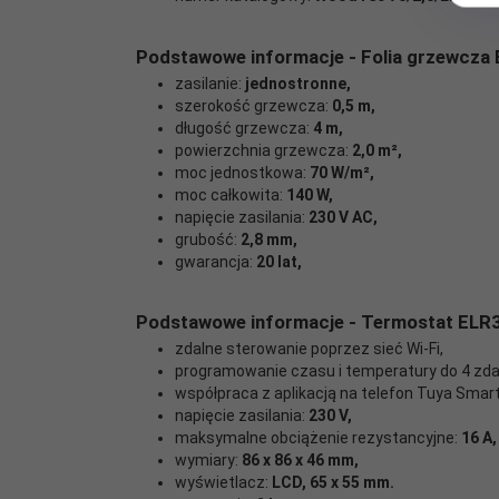
tak
programowania:
Podstawowe informacje - Folia grzewcz
Obsługa
dotykowa + aplikacja
zasilanie:
jednostronne,
termostatu:
szerokość grzewcza:
0,5 m,
długość grzewcza:
4 m,
Gwarancja na
2 lata
powierzchnia grzewcza:
2,0 m²,
termostat:
moc jednostkowa:
70 W/m²,
moc całkowita:
140 W,
napięcie zasilania:
230 V AC,
grubość:
2,8 mm,
gwarancja:
20 lat,
Rodzaj
jednostronne
zasilania:
Podstawowe informacje - Termostat ELR3
Moc
zdalne sterowanie poprzez sieć Wi-Fi,
jednostkowa
70
programowanie czasu i temperatury do 4 zda
[W/m2]:
współpraca z aplikacją na telefon Tuya Smart 
napięcie zasilania:
230 V,
Grubość
maksymalne obciążenie rezystancyjne:
16 A,
2,8 mm
maty:
wymiary:
86 x 86 x 46 mm,
wyświetlacz:
LCD, 65 x 55 mm.