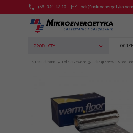
(58) 340-47-10
bok@mikroenergetyka.com
OGRZE
PRODUKTY
Strona główna
Folie grzewcze
Folie grzewcze WoodTec