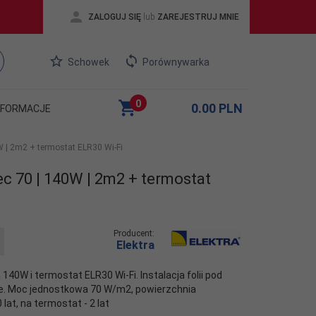
ZALOGUJ SIĘ
lub
ZAREJESTRUJ MNIE
Schowek
Porównywarka
0
0.00
PLN
NFORMACJE
 | 2m2 + termostat ELR30 Wi-Fi
c 70 | 140W | 2m2 + termostat
Producent:
Elektra
40W i termostat ELR30 Wi-Fi. Instalacja folii pod
e. Moc jednostkowa 70 W/m2, powierzchnia
lat, na termostat - 2 lat