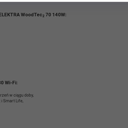
a ELEKTRA WoodTec
70 140W:
2
0 Wi-Fi:
rzeń w ciągu doby,
i Smart Life,