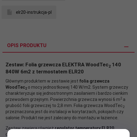
elr20-instrukcja-pl
OPIS PRODUKTU
Zestaw: Folia grzewcza ELEKTRA WoodTec
140
2
840W 6m2 z termostatem ELR20
Głównym produktem w zestawie jest
folia grzewcza
WoodTec
o mocy jednostkowej 140 W/m2. System grzewczy
2
charakteryzuje się jednostronnym zasilaniem i bardzo cienkim
2
przewodem grzejnym. Powierzchnia grzewcza wynosi 6 m
a
grubość folii grzewczej to 2,8 mm. Folia grzewcza WoodTec
2
przeznaczona jest do instalacji w korytarzach, pokojach czy
salonie. Produkt nie jest zalecany do montażu w łazience.
Zestaw zawiera również
regulator temperatury ELR20
do sterowania systemem grzejnym. Termostat posiada