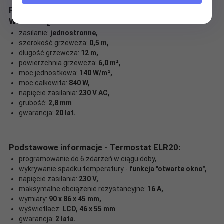
Podstawowe informacje - Folia grzewcza ELEKTRA
WoodTec
140 840W:
2
zasilanie:
jednostronne,
szerokość grzewcza:
0,5 m,
długość grzewcza:
12 m,
powierzchnia grzewcza:
6,0 m²,
moc jednostkowa:
140 W/m²,
moc całkowita:
840 W,
napięcie zasilania:
230 V AC,
grubość:
2,8 mm
gwarancja:
20 lat.
Podstawowe informacje - Termostat ELR20:
programowanie do 6 zdarzeń w ciągu doby,
wykrywanie spadku temperatury -
funkcja "otwarte okno",
napięcie zasilania:
230 V,
maksymalne obciążenie rezystancyjne:
16 A,
wymiary:
90 x 86 x 45 mm,
wyświetlacz:
LCD, 46 x 55 mm
.
gwarancja:
2 lata.