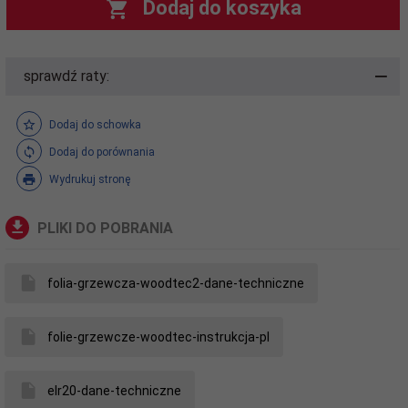
Dodaj do koszyka
sprawdź raty:
Dodaj do schowka
Dodaj do porównania
Wydrukuj stronę
PLIKI DO POBRANIA
folia-grzewcza-woodtec2-dane-techniczne
folie-grzewcze-woodtec-instrukcja-pl
elr20-dane-techniczne