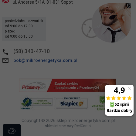
ul. Andersa 5/1A
,
81-831
Sopot
poniedziałek - czwartek
od 9:00 do 17:00
piątek
od 9:00 do 15:00
(58) 340-47-10
bok@mikroenergetyka.com.pl
Copyright © 2026
sklep.mikroenergetyka.com.pl
sklep internetowy
RedCart.pl