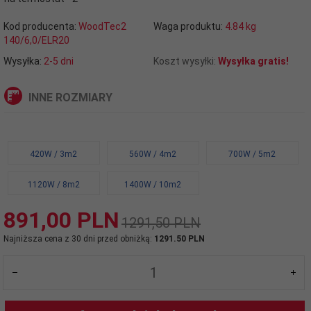
Kod producenta:
WoodTec2
Waga produktu:
4.84
kg
140/6,0/ELR20
Wysyłka:
2-5 dni
Koszt wysyłki:
Wysyłka gratis!
INNE ROZMIARY
420W / 3m2
560W / 4m2
700W / 5m2
1120W / 8m2
1400W / 10m2
891,
00
PLN
1291,50 PLN
Najniższa cena z 30 dni przed obniżką:
1291.50 PLN