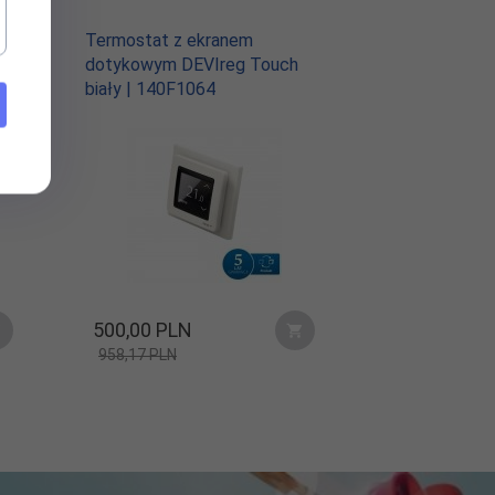
Termostat z ekranem
dotykowym DEVIreg Touch
biały | 140F1064
500,
00
PLN
958,17 PLN