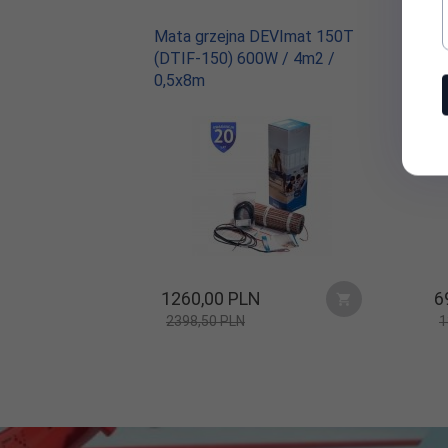
Mata grzejna DEVImat 150T
Ma
(DTIF-150) 600W / 4m2 /
52
0,5x8m
1260,
00
PLN
6
2398,50 PLN
1