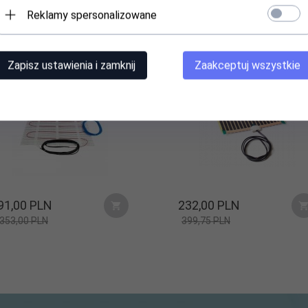
Reklamy spersonalizowane
ta grzejna DEVIheat 150S
Folia grzejna DEVIfoil 40W
5W / 3,5m2 / 0,5x7m
(410 x 524mm)
Zapisz ustawienia i zamknij
Zaakceptuj wszystkie
91,
00
PLN
232,
00
PLN
353,00 PLN
399,75 PLN