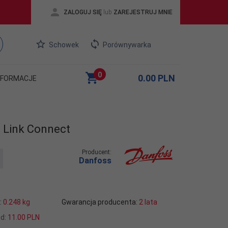
ZALOGUJ SIĘ
lub
ZAREJESTRUJ MNIE
Schowek
Porównywarka
0
0.00
PLN
NFORMACJE
 Link Connect
Producent:
Danfoss
:
0.248
kg
Gwarancja producenta:
2 lata
od:
11.00 PLN