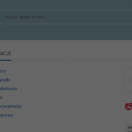
ACJE
ony
ysyłki
płatności
in
 prywatności
uktowy
po