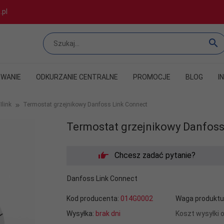
.pl
WANIE
ODKURZANIE CENTRALNE
PROMOCJE
BLOG
I
link
Termostat grzejnikowy Danfoss Link Connect
Termostat grzejnikowy Danfoss
Chcesz zadać pytanie?
Danfoss Link Connect
Kod producenta:
014G0002
Waga produktu
Wysyłka:
brak dni
Koszt wysyłki 