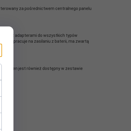
 sterowany za pośrednictwem centralnego panelu
arczany z adapterami do wszystkich typów
onnect
pracuje na zasilaniu z baterii, ma zwartą
stat ten jest również dostępny w zestawie