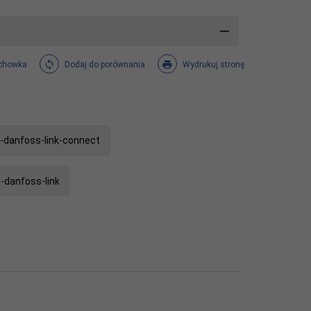
chowka
Dodaj do porównania
Wydrukuj stronę
-danfoss-link-connect
-danfoss-link