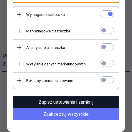
Do przewodu grzejnego:
SelfTec PROi LT; SelfTec PROi LT F; SelfTec PROi MT;
Wymagane ciasteczka
SelfTec PROi MT F
Marketingowe ciasteczka
PRODUCENT
Analityczne ciasteczka
PRODUKTY, KTÓRE MOGĄ CIĘ
ZAINTERESOWAĆ
Wysyłanie danych marketingowych
Reklamy spersonalizowane
Zestaw przyłączeniowy termokurczliwy HAC-
PROi
Zapisz ustawienia i zamknij
Zaakceptuj wszystkie