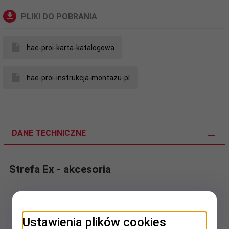
PLIKI DO POBRANIA
hae-proi-karta-katalogowa
hae-proi-instrukcja-montazu-pl
DANE TECHNICZNE
Strefa Ex - akcesoria
Rodzaj zestawu:
zestaw zakończeniowy
Ustawienia plików cookies