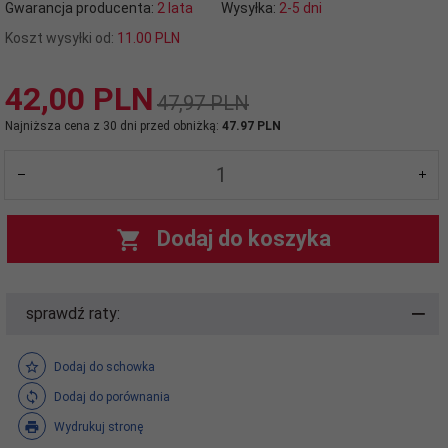
Gwarancja producenta:
2 lata
Wysyłka:
2-5 dni
Koszt wysyłki od:
11.00 PLN
42,
00
PLN
47,97 PLN
Najniższa cena z 30 dni przed obniżką:
47.97 PLN
Dodaj do koszyka
sprawdź raty:
Dodaj do schowka
Dodaj do porównania
Wydrukuj stronę