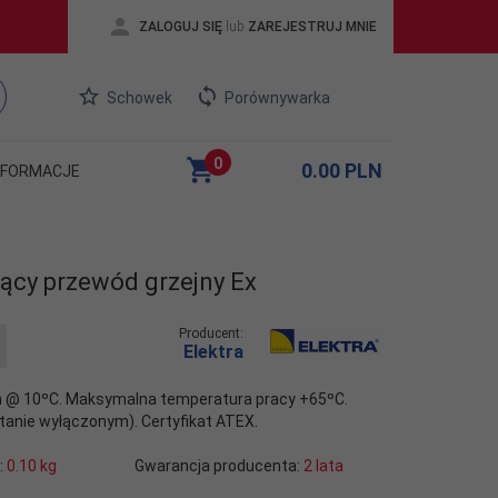
ZALOGUJ SIĘ
lub
ZAREJESTRUJ MNIE
Schowek
Porównywarka
0
0.00
PLN
NFORMACJE
ący przewód grzejny Ex
Producent:
Elektra
 @ 10ºC. Maksymalna temperatura pracy +65ºC.
anie wyłączonym). Certyfikat ATEX.
:
0.10
kg
Gwarancja producenta:
2 lata