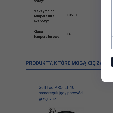
pracy:
Maksymalna
+85ºC
temperatura
ekspozycji:
Klasa
T6
temperaturowa:
PRODUKTY, KTÓRE MOGĄ CIĘ ZAIN
SelfTec PROi LT 10
samoregulujący przewód
grzejny Ex