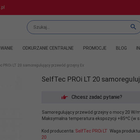
.pl
WANIE
ODKURZANIE CENTRALNE
PROMOCJE
BLOG
I
ec PROi LT 20 samoregulujący przewód grzejny Ex
SelfTec PROi LT 20 samoreguluj
Chcesz zadać pytanie?
Samoregulujący przewód grzejny o mocy 20 W/m
Maksymalna temperatura ekspozycji +85ºC (w st
Kod producenta:
SelfTec PROi LT
Waga produktu
20