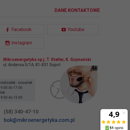
DANE KONTAKTOWE
Facebook
Youtube
Instagram
Mikroenergetyka sp.j. T. Steller, K. Szymański
ul. Andersa 5/1A
,
81-831
Sopot
niedziałek - czwartek
 9:00 do 17:00
ątek
 9:00 do 15:00
(58) 340-47-10
bok@mikroenergetyka.com.pl