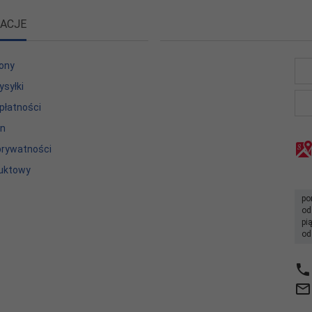
ACJE
ony
ysyłki
płatności
in
 prywatności
uktowy
po
od
pi
od