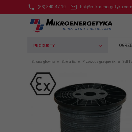
(58) 340-47-10
bok@mikroenergetyka.com
OGRZE
PRODUKTY
Strona główna
Strefa Ex
Przewody grzejne Ex
SelfT