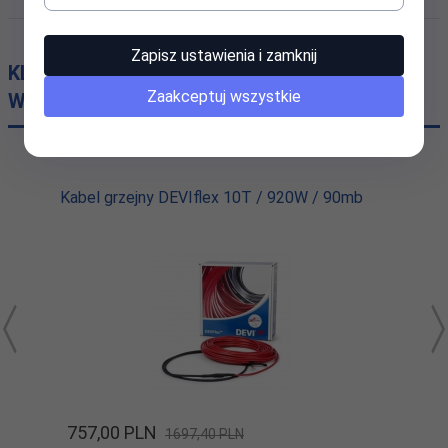
Zapisz ustawienia i zamknij
KLIENCI, KTÓRZY KUPILI TEN PRODUKT
Zaakceptuj wszystkie
WYBRALI RÓWNIEŻ...
Kabel grzejny DEVIflex 10T / 920W / 90mb
757,
00
PLN
1697,40 PLN