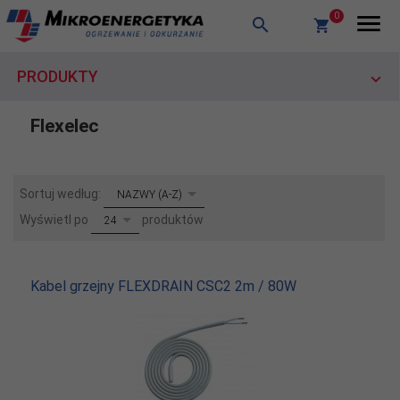
0
PRODUKTY
Flexelec
sort
Sortuj według:
NAZWY (A-Z)
pop
Wyświetl po
produktów
24
Kabel grzejny FLEXDRAIN CSC2 2m / 80W