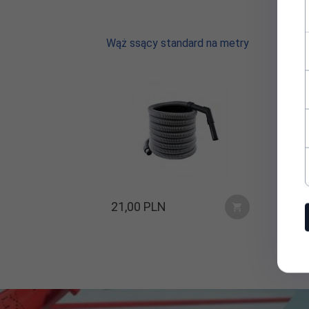
Wąż ssący standard na metry
Wą
21,
00
PLN
2