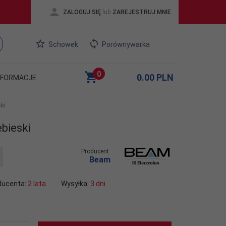
ZALOGUJ SIĘ
lub
ZAREJESTRUJ MNIE
Schowek
Porównywarka
0
0.00
PLN
NFORMACJE
ki
bieski
Producent:
Beam
ducenta:
2 lata
Wysyłka:
3 dni