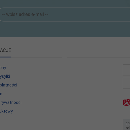
ACJE
ony
ysyłki
płatności
in
 prywatności
uktowy
po
od