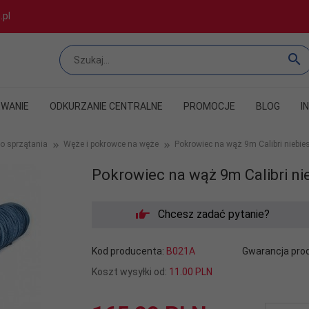
.pl
WANIE
ODKURZANIE CENTRALNE
PROMOCJE
BLOG
I
o sprzątania
Węże i pokrowce na węże
Pokrowiec na wąż 9m Calibri niebies
Pokrowiec na wąż 9m Calibri nie
Chcesz zadać pytanie?
Kod producenta:
B021A
Gwarancja pro
Koszt wysyłki od:
11.00 PLN