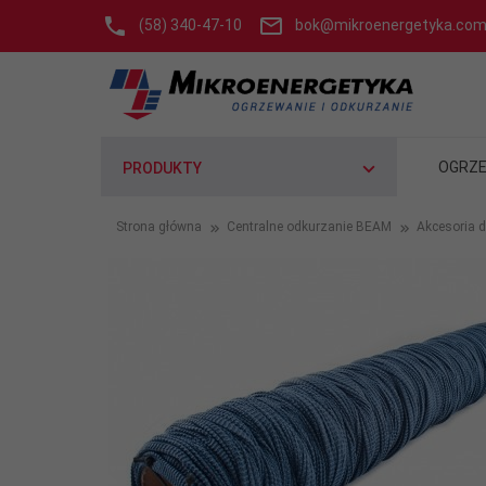
(58) 340-47-10
bok@mikroenergetyka.com
OGRZE
PRODUKTY
Strona główna
Centralne odkurzanie BEAM
Akcesoria d