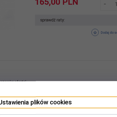
165,
00
PLN
sprawdź raty:
Dodaj do s
 szeroką ofertę!
powiązane dane producenta produktu.
Ustawienia plików cookies
TERESOWAĆ
cy zgodność produktu z wymaganymi przepisami.