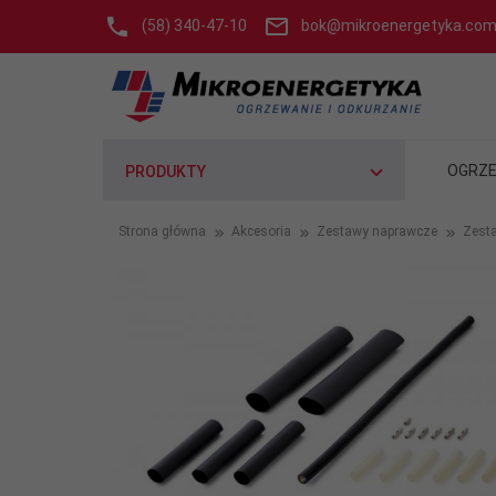
(58) 340-47-10
bok@mikroenergetyka.com
OGRZE
PRODUKTY
Strona główna
Akcesoria
Zestawy naprawcze
Zest