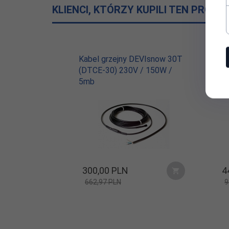
KLIENCI, KTÓRZY KUPILI TEN PRODU
Kabel grzejny DEVIsnow 30T
Ka
(DTCE-30) 230V / 150W /
(D
5mb
14
300,
00
PLN
4
662,97 PLN
9