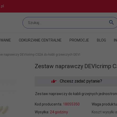
.pl
WANIE
ODKURZANIE CENTRALNE
PROMOCJE
BLOG
I
aw naprawczy DEVIcrimp CS2A do kabli grzewczych DEVI
Zestaw naprawczy DEVIcrimp C
Chcesz zadać pytanie?
Zestaw naprawczy do kabli grzejnych jednostron
Kod producenta:
18055350
Waga produktu
Wysyłka:
24 godziny
Koszt wysyłki 