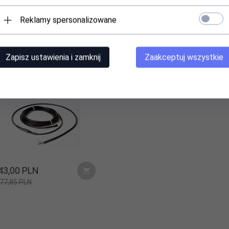
KT WYBRALI RÓWNIEŻ...
Reklamy spersonalizowane
Zapisz ustawienia i zamknij
Zaakceptuj wszystkie
bel grzejny DEVIsnow 30T
TCE-30) 230V / 400W /
mb
43,
00
PLN
77,85 PLN