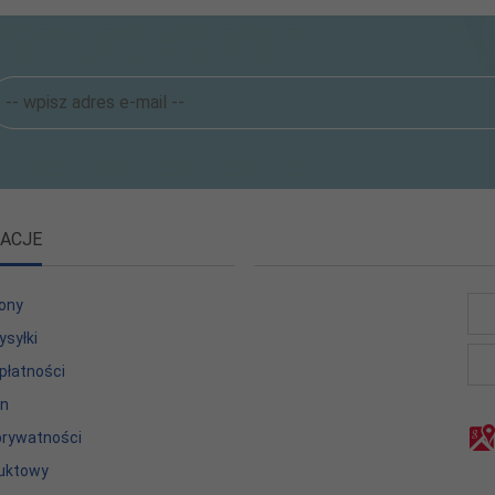
ACJE
ony
ysyłki
płatności
in
 prywatności
uktowy