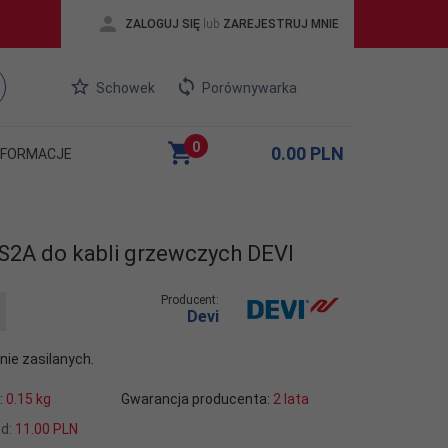
ZALOGUJ SIĘ
lub
ZAREJESTRUJ MNIE
Schowek
Porównywarka
0
0.00
PLN
NFORMACJE
S2A do kabli grzewczych DEVI
Producent:
Devi
nie zasilanych.
:
0.15
kg
Gwarancja producenta:
2 lata
od:
11.00 PLN