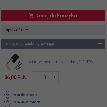
Dodaj do koszyka
sprawdź raty:
dodaj do produktu głównego:
Kontroler monitorujący instalację ELEKTRA
products_quantity_907
36,
00
PLN
Dodaj do schowka
Dodaj do porównania