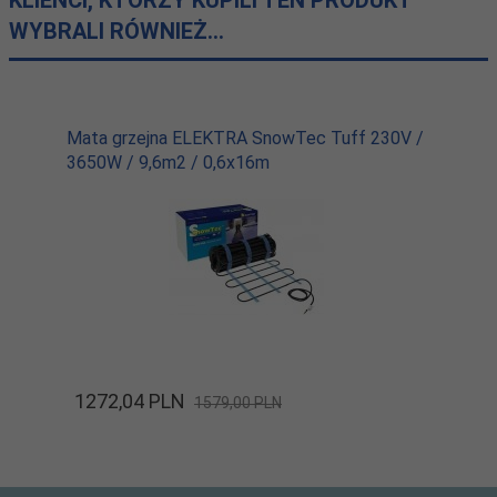
KLIENCI, KTÓRZY KUPILI TEN PRODUKT
WYBRALI RÓWNIEŻ...
Mata grzejna ELEKTRA SnowTec Tuff 230V /
3650W / 9,6m2 / 0,6x16m
1272,
04
PLN
1579,00 PLN