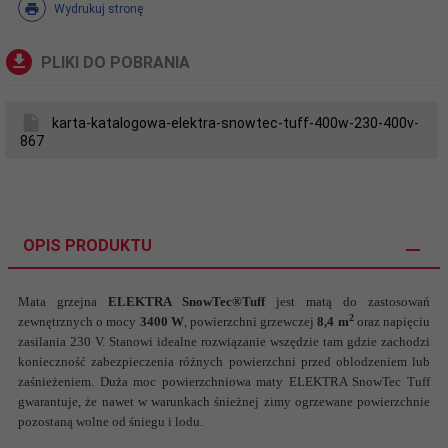
Wydrukuj stronę
PLIKI DO POBRANIA
karta-katalogowa-elektra-snowtec-tuff-400w-230-400v-
867
OPIS PRODUKTU
Mata grzejna
ELEKTRA SnowTec®Tuff
jest matą do zastosowań
2
zewnętrznych o mocy
3400 W
, powierzchni grzewczej
8,4 m
oraz napięciu
zasilania 230 V. Stanowi idealne rozwiązanie wszędzie tam gdzie zachodzi
konieczność zabezpieczenia różnych powierzchni przed oblodzeniem lub
zaśnieżeniem. Duża moc powierzchniowa maty ELEKTRA SnowTec Tuff
gwarantuje, że nawet w warunkach śnieżnej zimy ogrzewane powierzchnie
pozostaną wolne od śniegu i lodu.