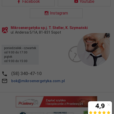
Facebook
Youtube
Instagram
Mikroenergetyka sp.j. T. Steller, K. Szymański
ul. Andersa 5/1A
,
81-831
Sopot
poniedziałek - czwartek
od 9:00 do 17:00
piątek
od 9:00 do 15:00
(58) 340-47-10
bok@mikroenergetyka.com.pl