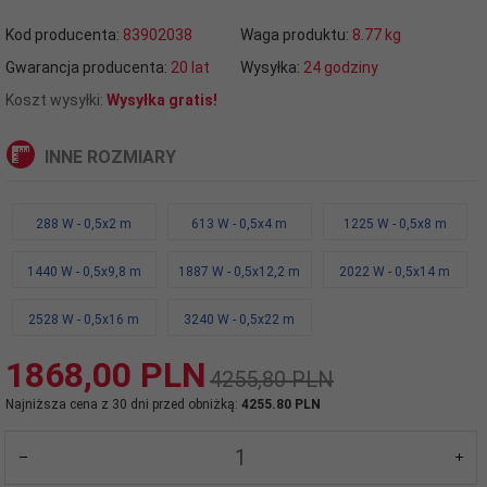
Kod producenta:
83902038
Waga produktu:
8.77
kg
Gwarancja producenta:
20 lat
Wysyłka:
24 godziny
Koszt wysyłki:
Wysyłka gratis!
INNE ROZMIARY
288 W - 0,5x2 m
613 W - 0,5x4 m
1225 W - 0,5x8 m
1440 W - 0,5x9,8 m
1887 W - 0,5x12,2 m
2022 W - 0,5x14 m
2528 W - 0,5x16 m
3240 W - 0,5x22 m
1868,
00
PLN
4255,80 PLN
Najniższa cena z 30 dni przed obniżką:
4255.80 PLN