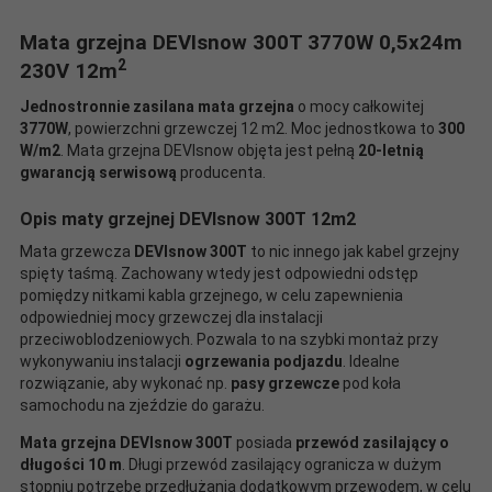
Mata grzejna DEVIsnow 300T 3770W 0,5x24m
2
230V 12m
Jednostronnie zasilana mata grzejna
o mocy całkowitej
3770W
, powierzchni grzewczej 12 m2. Moc jednostkowa to
300
W/m2
.
Mata grzejna DEVIsnow objęta jest pełną
20-letnią
gwarancją serwisową
producenta.
Opis maty grzejnej DEVIsnow 300T 12m2
Mata grzewcza
DEVIsnow 300T
to nic innego jak kabel grzejny
spięty taśmą. Zachowany wtedy jest odpowiedni odstęp
pomiędzy nitkami kabla grzejnego, w celu zapewnienia
odpowiedniej mocy grzewczej dla instalacji
przeciwoblodzeniowych. Pozwala to na szybki montaż przy
wykonywaniu instalacji
ogrzewania podjazdu
. Idealne
rozwiązanie, aby wykonać np.
pasy grzewcze
pod koła
samochodu na zjeździe do garażu.
Mata grzejna DEVIsnow 300T
posiada
przewód zasilający o
długości 10 m
. Długi przewód zasilający ogranicza w dużym
stopniu potrzebę przedłużania dodatkowym przewodem, w celu