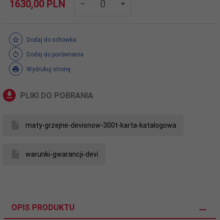
1630,
00
PLN
Dodaj do schowka
Dodaj do porównania
Wydrukuj stronę
PLIKI DO POBRANIA
maty-grzejne-devisnow-300t-karta-katalogowa
warunki-gwarancji-devi
OPIS PRODUKTU