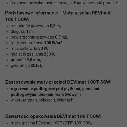
Niezawodne wykonanie zapewnia długowieczność produktu.
Podstawowe informacje - Mata grzejna DEVImat
100T 50W:
szerokość grzewcza
0,5 m,
długość
1 m,
powierzchnia grzewcza
0,5 m2,
moc jednostkowa
100 W/m2,
moc całkowita
50 W,
napięcie zasilania
230 V,
grubość
3,5 mm,
gwarancja
20 lat,
Zastosowanie maty grzejnej DEVImat 100T 50W:
ogrzewanie podłogowe pod płytkami, panelami
podłogowymi, deskami warstwowymi
:
w korytarzach, pokojach, salonach,
Zawartość opakowania DEVImat 100T 50W:
mata grzejna DEVImat 100T (DTIF-100) 50W,