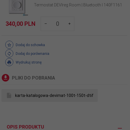
Termostat DEVIreg Room | Bluetooth I 140F1161
products_quantity_1487
340,
00
PLN
Dodaj do schowka
Dodaj do porównania
Wydrukuj stronę
PLIKI DO POBRANIA
karta-katalogowa-devimat-100t-150t-dtif
OPIS PRODUKTU