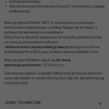
instrukcja montażu,
elastyczna rurka montażowa ("peszel") do instalacji czujnika
podłogowego,
Mata grzejna DEVImat 100T
to rozwiązanie przynoszące
komfortowe ciepło płynące z podłogi. Nadaje się do miejsc z
płytkami lub kamiennymi posadzkami.
Matę można dowolnie dopasować do kształtu pomieszczenia,
co czyni ją uniwersalnym wyborem.
Jednostronnie zasilany kabel grzewczy
dostępny w ofercie
produktowej firmy DEVI, jego średnica wynosi zaledwie 3 mm.
Maty grzejne DEVIheat objęte są
20-letnią
gwarancją producenta
-
DEVIwarranty.
Zainwestuj w jakość i wygodę! Odkryj maty grzewcze Devimat i
ciesz się ciepłem w swoim domu przez cały rok. Sprawdź naszą
ofertę już dziś!
DANE TECHNICZNE