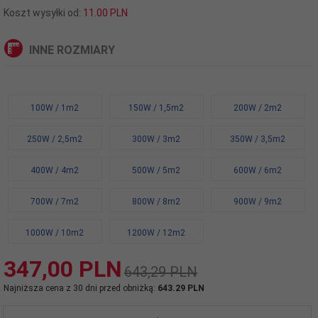
Koszt wysyłki od:
11.00 PLN
INNE ROZMIARY
100W / 1m2
150W / 1,5m2
200W / 2m2
250W / 2,5m2
300W / 3m2
350W / 3,5m2
400W / 4m2
500W / 5m2
600W / 6m2
700W / 7m2
800W / 8m2
900W / 9m2
1000W / 10m2
1200W / 12m2
347,
00
PLN
643,29 PLN
Najniższa cena z 30 dni przed obniżką:
643.29 PLN