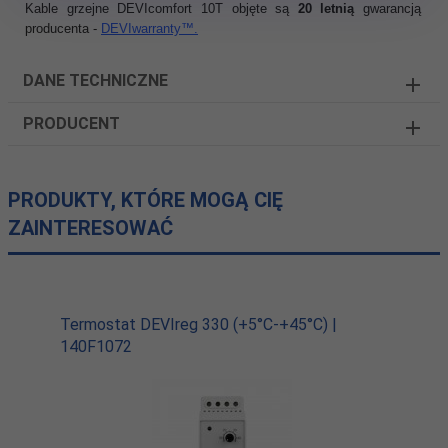
Kable grzejne DEVIcomfort 10T objęte są
20 letnią
gwarancją
producenta -
DE
VIwarranty™.
DANE TECHNICZNE
PRODUCENT
PRODUKTY, KTÓRE MOGĄ CIĘ
ZAINTERESOWAĆ
Termostat DEVIreg 330 (+5°C-+45°C) |
140F1072