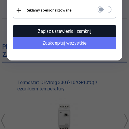
Reklamy spersonalizowane
DANE TECHNICZNE
PRODUCENT
Zapisz ustawienia i zamknij
Zaakceptuj wszystkie
PRODUKTY, KTÓRE MOGĄ CIĘ
ZAINTERESOWAĆ
Termostat DEVIreg 330 (-10°C+10°C) z
czujnikiem temperatury