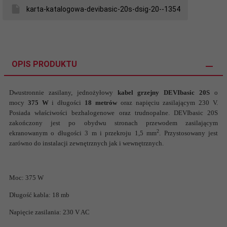
karta-katalogowa-devibasic-20s-dsig-20--1354
OPIS PRODUKTU
Dwustronnie zasilany, jednożyłowy
kabel grzejny DEVIbasic
20S
o
mocy
375 W
i długości
18 metrów
oraz napięciu zasilającym 230 V.
Posiada właściwości bezhalogenowe oraz trudnopalne. DEVIbasic 20S
zakończony jest po obydwu stronach przewodem zasilającym
2
ekranowanym o długości 3 m i przekroju 1,5 mm
. Przystosowany jest
zarówno do instalacji zewnętrznych jak i wewnętrznych.
Moc: 375 W
Długość kabla: 18 mb
Napięcie zasilania: 230 V AC