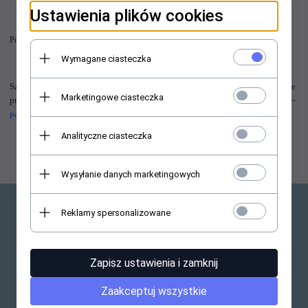
Ustawienia plików cookies
Polecamy zapoznać się z pełną ofertą:
tutaj
Wymagane ciasteczka
Szczegóły oferty promocyjnej możecie znaleźć również na stronie
Marketingowe ciasteczka
producenta ELEKTRA:
sprawdź - http://elektra.pl/2017/07/mg-pack-w-
pakiecie-korzystniej-2/
Analityczne ciasteczka
Wysyłanie danych marketingowych
Reklamy spersonalizowane
NEWSLETTER
Zapisz ustawienia i zamknij
Zaakceptuj wszystkie