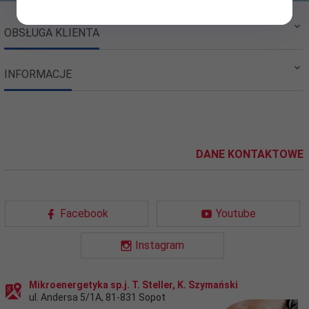
OBSŁUGA KLIENTA
INFORMACJE
DANE KONTAKTOWE
Facebook
Youtube
Instagram
Mikroenergetyka sp.j. T. Steller, K. Szymański
ul. Andersa 5/1A
,
81-831
Sopot