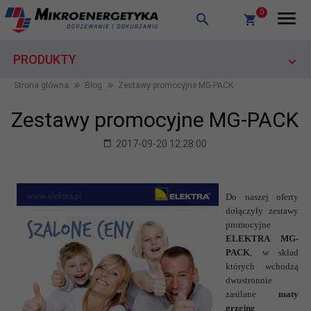
0
PRODUKTY
Strona główna
Blog
Zestawy promocyjne MG-PACK
Zestawy promocyjne MG-PACK
2017-09-20 12:28:00
Do naszej oferty
dołączyły zestawy
promocyjne
ELEKTRA MG-
PACK
, w skład
których wchodzą
dwustronnie
zasilane
maty
grzejne