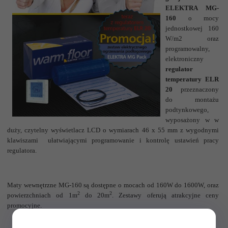
ELEKTRA MG-
160
o mocy
jednostkowej 160
W/m2 oraz
programowalny,
elektroniczny
regulator
temperatury
ELR
20
przeznaczony
do montażu
podtynkowego,
wyposażony w w
duży, czytelny wyświetlacz LCD o wymiarach 46 x 55 mm z wygodnymi
klawiszami ułatwiającymi programowanie i kontrolę ustawień pracy
regulatora.
Maty wewnętrzne MG-160 są dostępne o mocach od 160W do 1600W, oraz
2
2
powierzchniach od 1m
do 20m
.
Zestawy oferują atrakcyjne ceny
promocyjne.