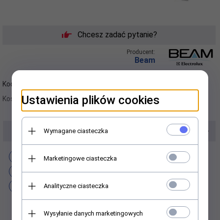
Chcesz zadać pytanie?
Producent:
Beam
Kod producenta:
A032
Wysyłka:
brak dni
Ustawienia plików cookies
Koszt wysyłki od:
11.00 PLN
sprawdź raty:
Wymagane ciasteczka
Dodaj do schowka
Marketingowe ciasteczka
Dodaj do porównania
Analityczne ciasteczka
Wydrukuj stronę
Wysyłanie danych marketingowych